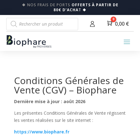
🍀
NOS FRAIS DE PORTS
OFFERTS À PARTIR DE
80€ D’ACHA
T
🍀
Recherche
0
Panier
0,00
€
de
produits
Conditions Générales de
Vente (CGV) – Biophare
Dernière mise à jour : août 2026
Les présentes Conditions Générales de Vente régissent
les ventes réalisées sur le site internet :
https://www.biophare.fr