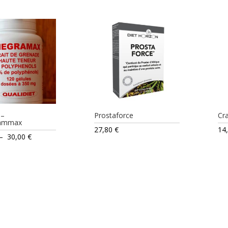
 –
Prostaforce
Cra
ammax
27,80
€
14
Plage
–
30,00
€
de
prix :
18,20 €
à
30,00 €