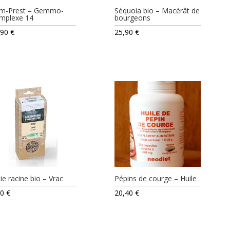
m-Prest – Gemmo-
Séquoia bio – Macérât de
mplexe 14
bourgeons
,90
€
25,90
€
ie racine bio – Vrac
Pépins de courge – Huile
20
€
20,40
€