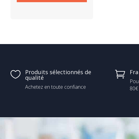
Produits sélectionnés de
Fra


qualité
Pou
Achetez en toute confiance
80€