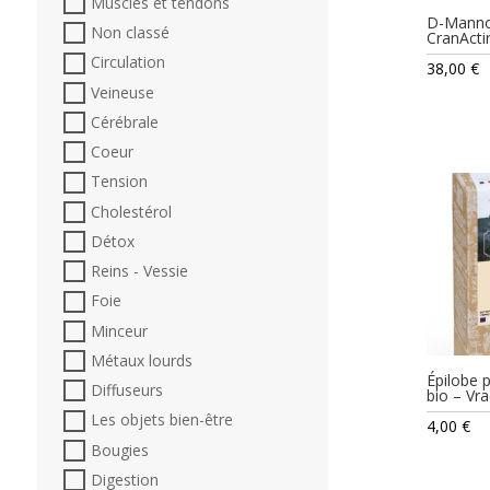
Muscles et tendons
D-Manno
Non classé
CranActi
Circulation
38,00
€
Veineuse
Cérébrale
Coeur
Tension
Cholestérol
Détox
Reins - Vessie
Foie
Minceur
Métaux lourds
Épilobe 
Diffuseurs
bio – Vra
Les objets bien-être
4,00
€
Bougies
Digestion