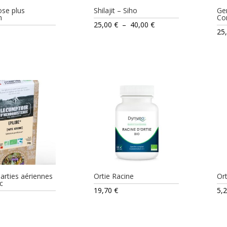
se plus
Shilajit – Siho
Ge
n
Co
Plage
25,00
€
–
40,00
€
25
de
prix :
25,00 €
à
40,00 €
parties aériennes
Ortie Racine
Ort
c
19,70
€
5,