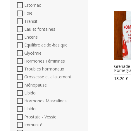
Estomac
Foie
Transit
Eau et fontaines
Encens
Équilibre acido-basique
Glycémie
Hormones Féminines
Grenade
Troubles hormonaux
Pomegr
Grossesse et allaitement
18,20
€
Ménopause
Libido
Hormones Masculines
Libido
Prostate - Vessie
Immunité