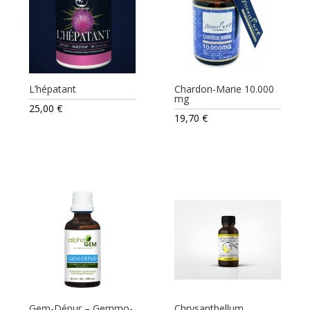
L’hépatant
Chardon-Marie 10.000
mg
25,00
€
19,70
€
Gem-Dépur – Gemmo-
Chrysanthellum