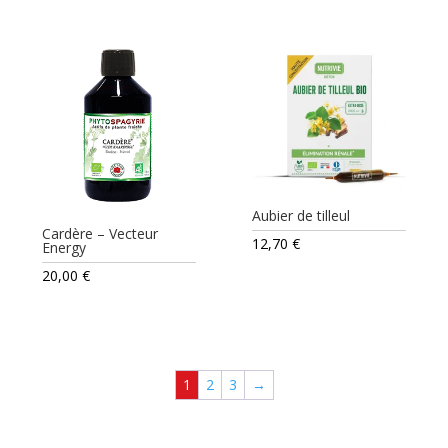
Aubier de tilleul
Cardère – Vecteur
12,70
€
Energy
20,00
€
1
2
3
→