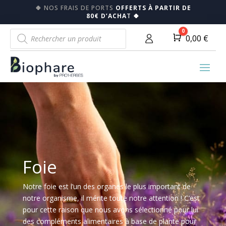
🍀
NOS FRAIS DE PORTS
OFFERTS À PARTIR DE
80€ D’ACHA
T
🍀
Recherche
0
Panier
0,00
€
de
produits
Foie
Notre foie est l’un des organes le plus important de
notre organisme, il mérite toute notre attention ! C’est
pour cette raison que nous avons sélectionné pour lui
des compléments alimentaires à base de plante pour