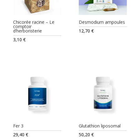
Chicorée racine – Le
Desmodium ampoules
comptoir
d’herboristerie
12,70
€
3,10
€
Fer 3
Glutathion liposomal
29,40
€
50,20
€