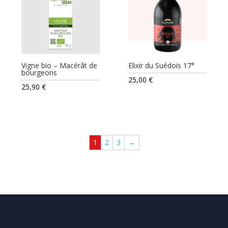
Vigne bio – Macérât de
Elixir du Suédois 17°
bourgeons
25,00
€
25,90
€
1
2
3
→