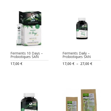
24,10 €
à
35,50 €
Ferments 10 Days –
Ferments Daily –
Probiotiques SAN
Probiotiques SAN
Plage
17,00
€
17,00
€
–
27,00
€
de
prix :
17,00 €
à
27,00 €