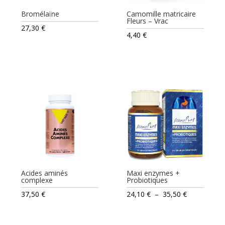
Bromélaïne
Camomille matricaire
Fleurs – Vrac
27,30
€
4,40
€
Acides aminés
Maxi enzymes +
complexe
Probiotiques
Plage
37,50
€
24,10
€
–
35,50
€
de
prix :