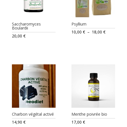
Saccharomyces
Psyllium
Boulardii
Plage
10,00
€
–
18,00
€
20,00
€
de
prix :
10,00 €
à
18,00 €
Charbon végétal activé
Menthe poivrée bio
14,90
€
17,00
€