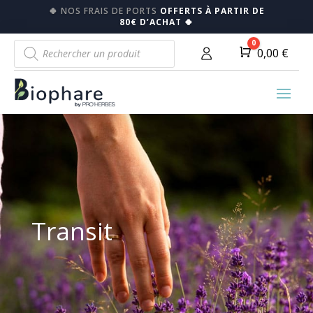
🍀
NOS FRAIS DE PORTS
OFFERTS À PARTIR DE
80€ D’ACHA
T
🍀
Recherche
0
Panier
0,00
€
de
produits
Transit