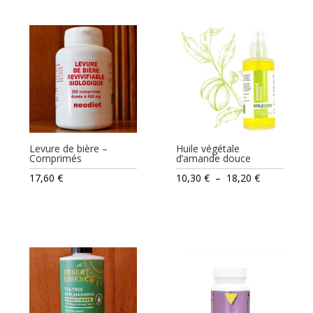
Levure de bière –
Huile végétale
Comprimés
d’amande douce
Plage
17,60
€
10,30
€
–
18,20
€
de
prix :
10,30 €
à
18,20 €