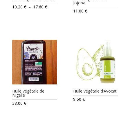
Jojoba
Plage
10,20
€
–
17,60
€
11,00
€
de
prix :
10,20 €
à
17,60 €
Huile végétale de
Huile végétale d’Avocat
Nigelle
9,60
€
38,00
€