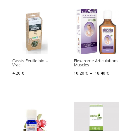
Cassis Feuille bio –
Flexarome Articulations
Vrac
Muscles
Plage
4,20
€
10,20
€
–
18,40
€
de
prix :
10,20 €
à
18,40 €