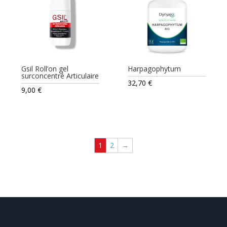
Gsil Roll’on gel
Harpagophytum
surconcentré Articulaire
32,70
€
9,00
€
1
2
→