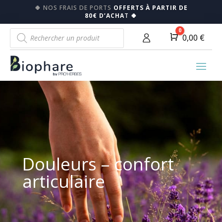
🍀
NOS FRAIS DE PORTS
OFFERTS À PARTIR DE
80€ D’ACHA
T
🍀
Recherche
0
Panier
0,00
€
de
produits
Douleurs – confort
articulaire