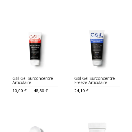
Gsil Gel Surconcentré
Gsil Gel Surconcentré
Articulaire
Freeze Articulaire
Plage
10,00
€
–
48,80
€
24,10
€
de
prix :
10,00 €
à
48,80 €