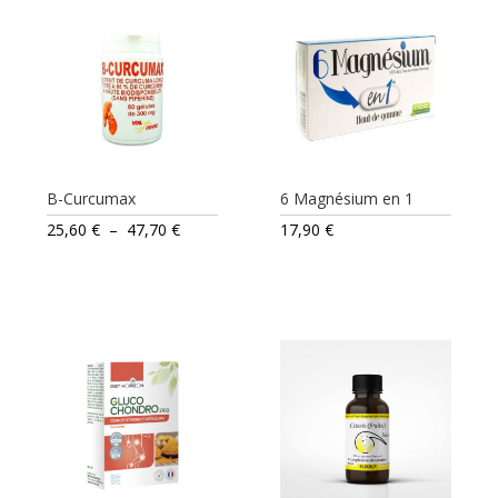
B-Curcumax
6 Magnésium en 1
Plage
25,60
€
–
47,70
€
17,90
€
de
prix :
25,60 €
à
47,70 €