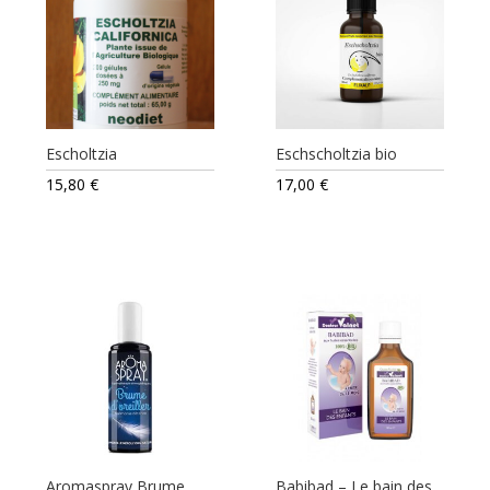
Escholtzia
Eschscholtzia bio
15,80
€
17,00
€
Aromaspray Brume
Babibad – Le bain des