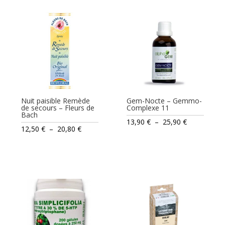
Nuit paisible Remède
Gem-Nocte – Gemmo-
de secours – Fleurs de
Complexe 11
Bach
Plage
13,90
€
–
25,90
€
Plage
12,50
€
–
20,80
€
de
de
prix :
prix :
13,90 €
12,50 €
à
à
25,90 €
20,80 €