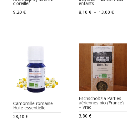
d’oreiller
enfants
Plage
9,20
€
8,10
€
–
13,00
€
de
prix :
8,10 €
à
13,00 €
Eschscholtzia Parties
aériennes bio (France)
Camomille romaine –
– Vrac
Huile essentielle
3,80
€
28,10
€