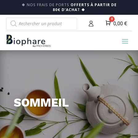
🍀
NOS FRAIS DE PORTS
OFFERTS À PARTIR DE
80€ D’ACHA
T
🍀
Recherche
0
Panier
0,00
€
de
produits
SOMMEIL