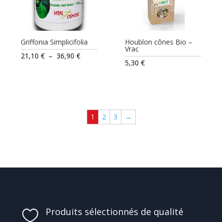
Griffonia Simplicifolia
Houblon cônes Bio –
Vrac
Plage
21,10
€
–
36,90
€
5,30
€
de
prix :
21,10 €
à
1
2
3
→
36,90 €
Produits sélectionnés de qualité
