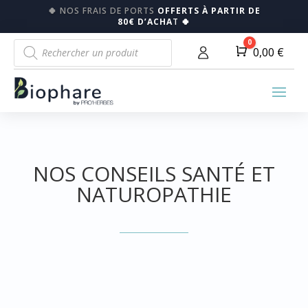
🍀
NOS FRAIS DE PORTS
OFFERTS À PARTIR DE
80€ D’ACHA
T
🍀
Recherche
0
Panier
0,00
€
de
produits
NOS CONSEILS SANTÉ ET
NATUROPATHIE