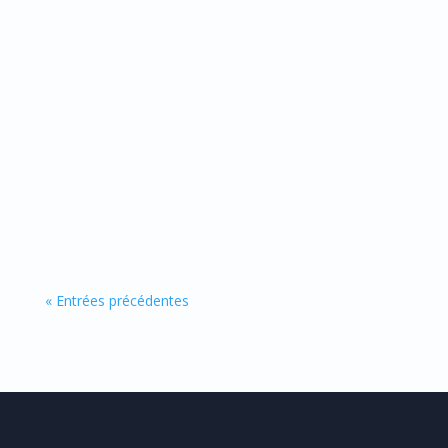
Zinc liquide : guide complet des bienfaits,
posologie et avis Catalyons Le zinc liquide et
ses...
« Entrées précédentes