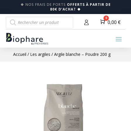
🍀
NOS FRAIS DE PORTS
OFFERTS À PARTIR DE
80€ D’ACHA
T
🍀
Recherche
0
Panier
0,00
€
de
produits
Accueil
/
Les argiles
/ Argile blanche – Poudre 200 g