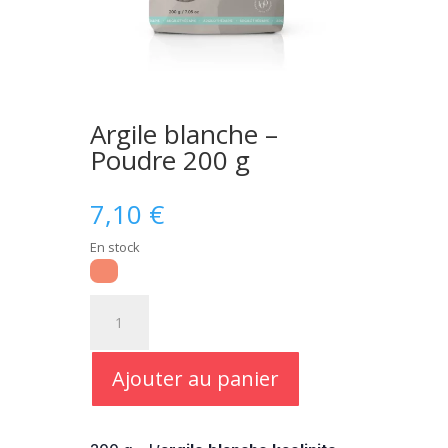
Argile blanche –
Poudre 200 g
7,10
€
En stock
quantité
de
Argile
blanche
Ajouter au panier
-
Poudre
200