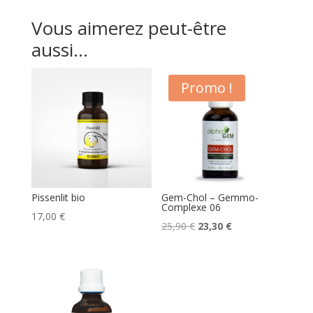
Vous aimerez peut-être
aussi…
Promo !
Pissenlit bio
Gem-Chol – Gemmo-
Complexe 06
17,00
€
Le
Le
25,90
€
23,30
€
prix
prix
initial
actuel
était :
est :
25,90 €.
23,30 €.