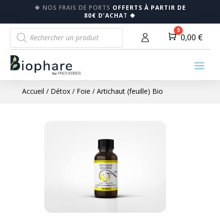
🍀
NOS FRAIS DE PORTS
OFFERTS À PARTIR DE
80€ D’ACHA
T
🍀
Recherche
0
Panier
0,00
€
de
produits
Accueil
/
Détox
/
Foie
/ Artichaut (feuille) Bio