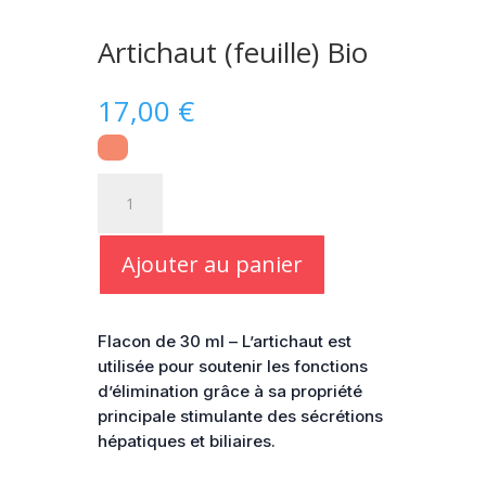
Artichaut (feuille) Bio
17,00
€
quantité
de
Artichaut
(feuille)
Ajouter au panier
Bio
Flacon de 30 ml – L’artichaut est
utilisée pour soutenir les fonctions
d’élimination grâce à sa propriété
principale stimulante des sécrétions
hépatiques et biliaires.