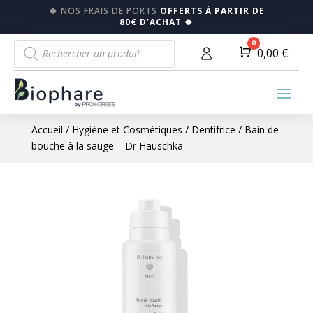
🍀
NOS FRAIS DE PORTS
OFFERTS À PARTIR DE
80€ D’ACHA
T
🍀
Recherche
0
Panier
0,00
€
de
produits
Accueil
/
Hygiène et Cosmétiques
/
Dentifrice
/ Bain de
bouche à la sauge – Dr Hauschka