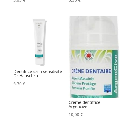
3,95
€
5,30
€
Dentifrice salin sensitivité
Dr Hauschka
6,70
€
Crème dentifrice
Argencive
10,00
€