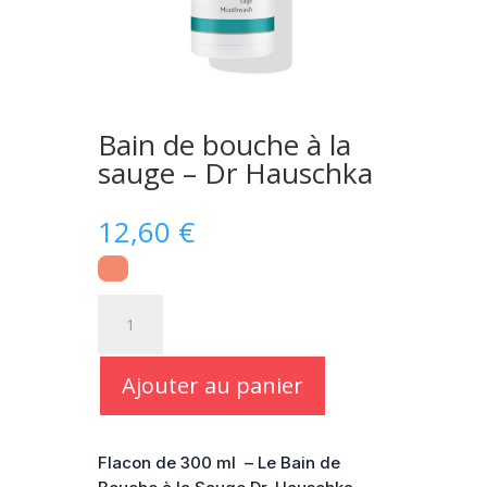
Bain de bouche à la
sauge – Dr Hauschka
12,60
€
quantité
de
Bain
de
Ajouter au panier
bouche
à
la
Flacon de 300 ml – Le Bain de
sauge