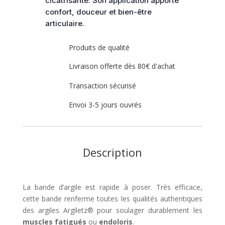
cicatrisante. Son application apporte
Argiletza
confort, douceur et bien-être
articulaire.
Produits de qualité
Livraison offerte dès 80€ d'achat
Transaction sécurisé
Envoi 3-5 jours ouvrés
Description
La bande d’argile est rapide à poser. Très efficace,
cette bande renferme toutes les qualités authentiques
des argiles Argiletz® pour soulager durablement les
muscles fatigués
ou
endoloris
.