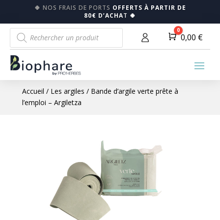
🍀
NOS FRAIS DE PORTS
OFFERTS À PARTIR DE
80€ D’ACHA
T
🍀
Recherche
0
Panier
0,00
€
de
produits
Accueil
/
Les argiles
/ Bande d’argile verte prête à
l’emploi – Argiletza