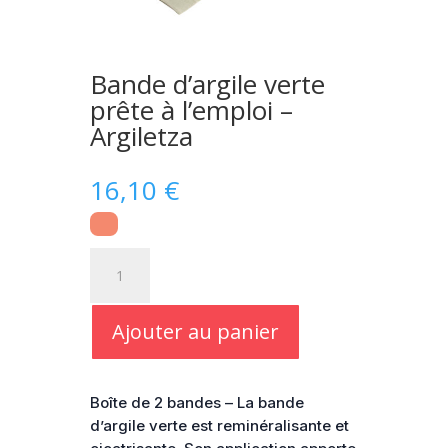
Bande d’argile verte
prête à l’emploi –
Argiletza
16,10
€
quantité
de
Bande
d'argile
Ajouter au panier
verte
prête
à
Boîte de 2 bandes – La bande
l'emploi
d’argile verte est reminéralisante et
-