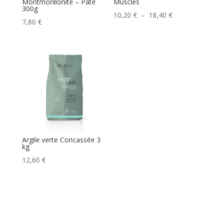
Montmorillonite – Pâte
Muscles
300g
Plage
10,20
€
–
18,40
€
7,80
€
de
prix :
10,20 €
à
18,40 €
Argile verte Concassée 3
kg
12,60
€