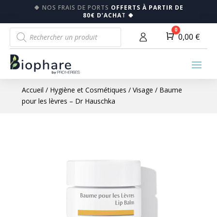
🍀
NOS FRAIS DE PORTS
OFFERTS À PARTIR DE
80€ D’ACHA
T
🍀
Recherche
0
Panier
0,00
€
de
produits
Accueil
/
Hygiène et Cosmétiques
/
Visage
/ Baume
pour les lèvres – Dr Hauschka