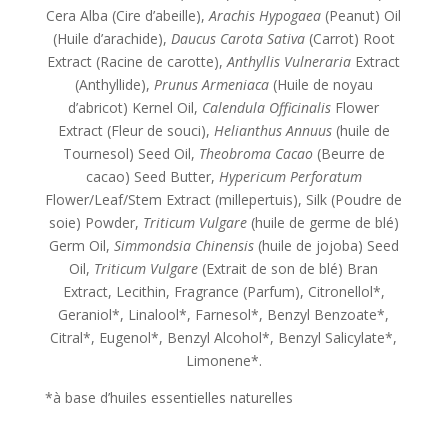
Cera Alba (Cire d’abeille),
Arachis Hypogaea
(Peanut) Oil
(Huile d’arachide),
Daucus Carota Sativa
(Carrot) Root
Extract (Racine de carotte),
Anthyllis Vulneraria
Extract
(Anthyllide),
Prunus Armeniaca
(Huile de noyau
d’abricot) Kernel Oil,
Calendula Officinalis
Flower
Extract (Fleur de souci),
Helianthus Annuus
(huile de
Tournesol) Seed Oil,
Theobroma Cacao
(Beurre de
cacao) Seed Butter,
Hypericum Perforatum
Flower/Leaf/Stem Extract (millepertuis), Silk (Poudre de
soie) Powder,
Triticum Vulgare
(huile de germe de blé)
Germ Oil,
Simmondsia Chinensis
(huile de jojoba) Seed
Oil,
Triticum Vulgare
(Extrait de son de blé) Bran
Extract, Lecithin, Fragrance (Parfum), Citronellol*,
Geraniol*, Linalool*, Farnesol*, Benzyl Benzoate*,
Citral*, Eugenol*, Benzyl Alcohol*, Benzyl Salicylate*,
Limonene*.
*à base d’huiles essentielles naturelles