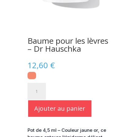
Baume pour les lèvres
– Dr Hauschka
12,60
€
quantité
de
Baume
pour
Ajouter au panier
les
lèvres
-
Pot de 4,5 ml – Couleur jaune or, ce
Dr