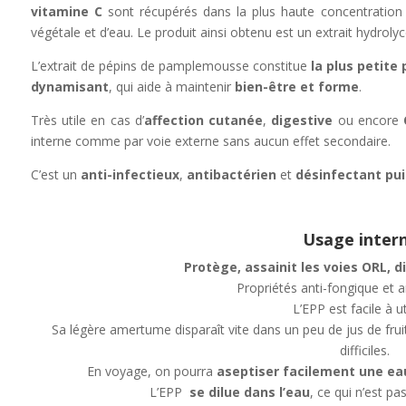
vitamine C
sont récupérés dans la plus haute concentration 
végétale et d’eau. Le produit ainsi obtenu est un extrait hydroly
L’extrait de pépins de pamplemousse constitue
la plus petit
dynamisant
, qui aide à maintenir
bien-être et forme
.
Très utile en cas d’
affection cutanée
,
digestive
ou encore
interne comme par voie externe sans aucun effet secondaire.
C’est un
anti-infectieux
,
antibactérien
et
désinfectant pu
Usage intern
Protège, assainit les voies ORL, d
Propriétés anti-fongique et a
L’EPP est facile à ut
Sa légère amertume disparaît vite dans un peu de jus de fruit
difficiles.
En voyage, on pourra
aseptiser facilement une eau
L’EPP
se dilue dans l’eau
, ce qui n’est pa