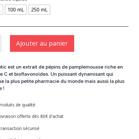
48,90 €
L
100 mL
250 mL
Ajouter au panier
ic
otic est un extrait de pépins de pamplemousse riche en
e C et bioflavonoïdes. Un puissant dynamisant qui
ue la plus petite pharmacie du monde mais aussi la plus
e !
roduits de qualité
ivraison offerte dès 80€ d'achat
ransaction sécurisé