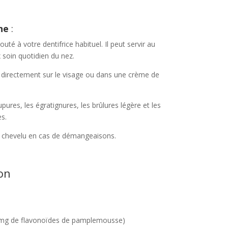
ne
:
outé à votre dentifrice habituel. Il peut servir au
 soin quotidien du nez.
P directement sur le visage ou dans une crème de
upures, les égratignures, les brûlures légère et les
es.
cuir chevelu en cas de démangeaisons.
on
 mg de flavonoïdes de pamplemousse)