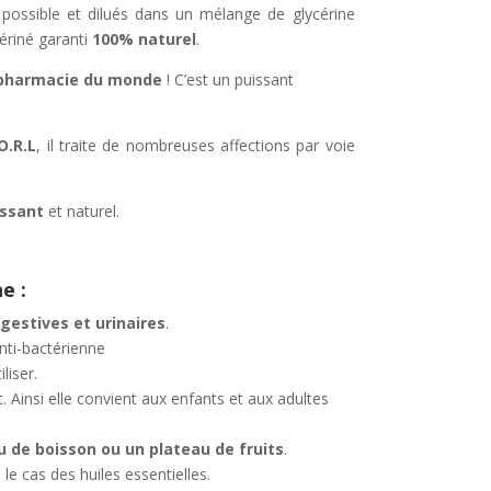
possible et dilués dans un mélange de glycérine
cériné garanti
100% naturel
.
e pharmacie du monde
! C’est un puissant
O.R.L
, il traite de nombreuses affections par voie
issant
et naturel.
e :
igestives et urinaires
.
nti-bactérienne
iliser.
. Ainsi elle convient aux enfants et aux adultes
 de boisson ou un plateau de fruits
.
s le cas des huiles essentielles.