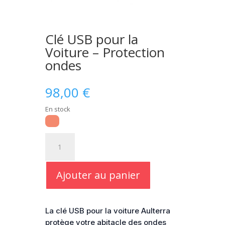
Clé USB pour la
Voiture – Protection
ondes
98,00
€
En stock
quantité
de
Clé
USB
Ajouter au panier
pour
la
Voiture
La clé USB pour la voiture Aulterra
-
protège votre abitacle des ondes