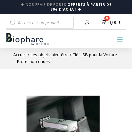
🍀
NOS FRAIS DE PORTS
OFFERTS À PARTIR DE
80€ D’ACHA
T
🍀
Recherche
0
Panier
0,00
€
de
produits
Accueil
/
Les objets bien-être
/ Clé USB pour la Voiture
– Protection ondes