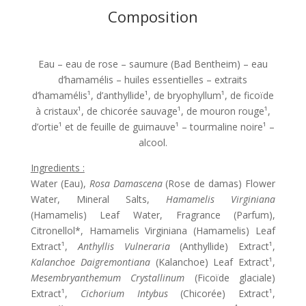
Composition
Eau – eau de rose – saumure (Bad Bentheim) – eau
d’hamamélis – huiles essentielles – extraits
d’hamamélis¹, d’anthyllide¹, de bryophyllum¹, de ficoïde
à cristaux¹, de chicorée sauvage¹, de mouron rouge¹,
d’ortie¹ et de feuille de guimauve¹ – tourmaline noire¹ –
alcool.
Ingredients :
Water (Eau),
Rosa Damascena
(Rose de damas) Flower
Water, Mineral Salts,
Hamamelis Virginiana
(Hamamelis) Leaf Water, Fragrance (Parfum),
Citronellol*, Hamamelis Virginiana (Hamamelis) Leaf
Extract¹,
Anthyllis Vulneraria
(Anthyllide) Extract¹,
Kalanchoe Daigremontiana
(Kalanchoe) Leaf Extract¹,
Mesembryanthemum Crystallinum
(Ficoïde glaciale)
Extract¹,
Cichorium Intybus
(Chicorée) Extract¹,