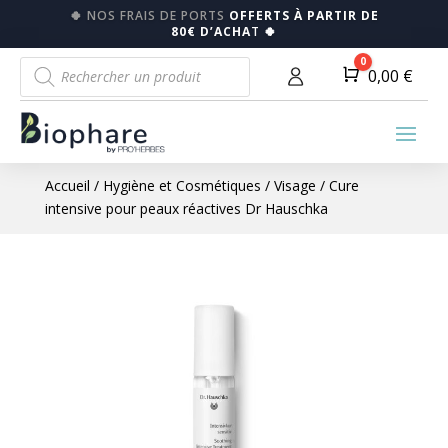
🍀
NOS FRAIS DE PORTS
OFFERTS À PARTIR DE
80€ D’ACHA
T
🍀
Recherche
0
Panier
0,00
€
de
produits
Accueil
/
Hygiène et Cosmétiques
/
Visage
/ Cure
intensive pour peaux réactives Dr Hauschka