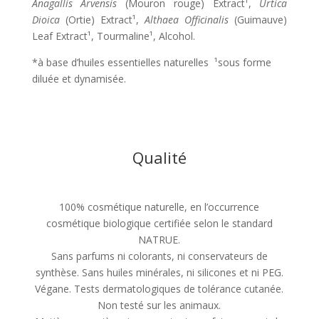
Anagallis Arvensis
(Mouron rouge) Extract¹,
Urtica
Dioica
(Ortie) Extract¹,
Althaea Officinalis
(Guimauve)
Leaf Extract¹, Tourmaline¹, Alcohol.
*à base d’huiles essentielles naturelles ¹sous forme
diluée et dynamisée.
Qualité
100% cosmétique naturelle, en l’occurrence
cosmétique biologique certifiée selon le standard
NATRUE.
Sans parfums ni colorants, ni conservateurs de
synthèse. Sans huiles minérales, ni silicones et ni PEG.
Végane. Tests dermatologiques de tolérance cutanée.
Non testé sur les animaux.