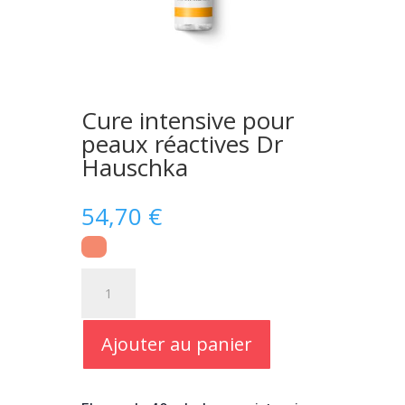
Cure intensive pour
peaux réactives Dr
Hauschka
54,70
€
quantité
de
Cure
intensive
Ajouter au panier
pour
peaux
réactives