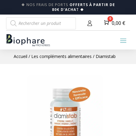
🍀
NOS FRAIS DE PORTS
OFFERTS À PARTIR DE
80€ D’ACHA
T
🍀
Recherche
0
Panier
0,00
€
de
produits
Accueil
/
Les compléments alimentaires
/ Diamistab