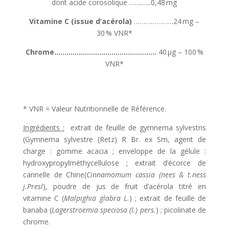
dont acide corosolique …….…..0,48 mg
Vitamine C (issue d’acérola)
…………………24 mg –
30 % VNR*
Chrome……………………………………….….
40 µg – 100 %
VNR*
* VNR = Valeur Nutritionnelle de Référence.
Ingrédients :
extrait de feuille de gymnema sylvestris
(Gymnema sylvestre (Retz) R Br. ex Sm, agent de
charge : gomme acacia ; enveloppe de la gélule :
hydroxypropylméthycellulose ; extrait d’écorce de
cannelle de Chine(
Cinnamomum cassia (nees & t.ness
j.Presl
), poudre de jus de fruit d’acérola titré en
vitamine C (
Malpighia glabra L.
) ; extrait de feuille de
banaba (
Lagerstroemia speciosa (l.) pers.
) ; picolinate de
chrome.