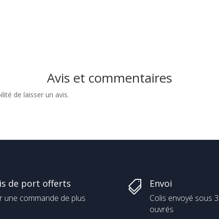
Avis et commentaires
ité de laisser un avis.
is de port offerts
Envoi

r une commande de plus
Colis envoyé sous 3
ouvrés