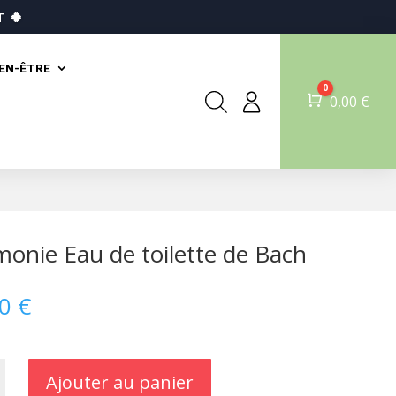
T
🍀
IEN-ÊTRE
0
Panier
0,00
€
onie Eau de toilette de Bach
50
€
Ajouter au panier