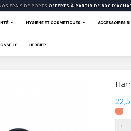
NOS FRAIS DE PORTS
OFFERTS À PARTIR DE 80€ D’ACHA
ANTÉ
HYGIÈNE ET COSMETIQUES
ACCESSOIRES B
CONSEILS
HERBIER
Harm
22,
quantité
de