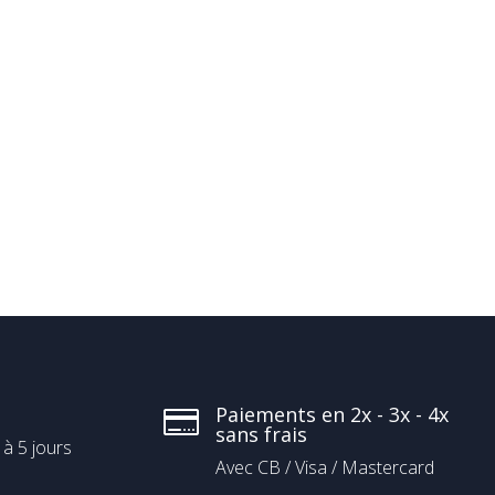
Paiements en 2x - 3x - 4x

sans frais
 à 5 jours
Avec CB / Visa / Mastercard