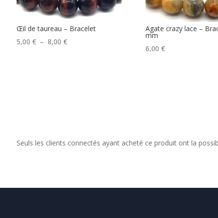
Œil de taureau – Bracelet
Agate crazy lace – Brac
mm
Plage
5,00
€
–
8,00
€
6,00
€
de
prix :
5,00 €
à
8,00 €
Seuls les clients connectés ayant acheté ce produit ont la possibil