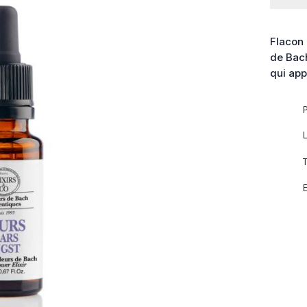
Elixir
Peurs
Flacon 
de Bach
qui app
P
L
T
E