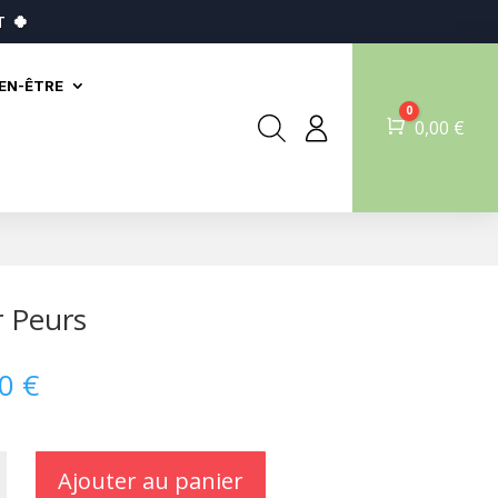
T
🍀
IEN-ÊTRE
0
Panier
0,00
€
ir Peurs
90
€
Ajouter au panier