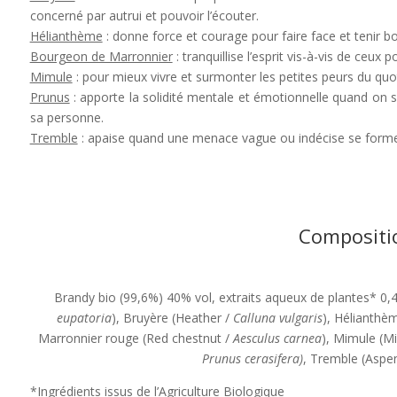
concerné par autrui et pouvoir l’écouter.
Hélianthème
: donne force et courage pour faire face et tenir bo
Bourgeon de Marronnier
: tranquillise l’esprit vis-à-vis de ceux p
Mimule
: pour mieux vivre et surmonter les petites peurs du quot
Prunus
: apporte la solidité mentale et émotionnelle quand on se
sa personne.
Tremble
: apaise quand une menace vague ou indécise se forme 
Compositi
Brandy bio (99,6%) 40% vol, extraits aqueux de plantes* 0,
eupatoria
), Bruyère (Heather /
Calluna vulgaris
), Hélianthè
Marronnier rouge (Red chestnut /
Aesculus carnea
), Mimule (M
Prunus cerasifera)
, Tremble (Aspen
*Ingrédients issus de l’Agriculture Biologique