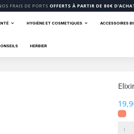
NOS FRAIS DE PORTS
OFFERTS À PARTIR DE 80€ D’ACHA
ANTÉ
HYGIÈNE ET COSMETIQUES
ACCESSOIRES B
CONSEILS
HERBIER
Elix
19,
quantité
de