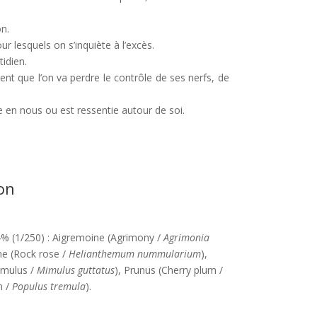
n.
our lesquels on s’inquiète à l’excès.
idien.
nt que l’on va perdre le contrôle de ses nerfs, de
en nous ou est ressentie autour de soi.
on
4% (1/250) : Aigremoine (Agrimony /
Agrimonia
me (Rock rose /
Helianthemum nummularium
),
imulus /
Mimulus guttatus
), Prunus (Cherry plum /
 /
Populus tremula
).