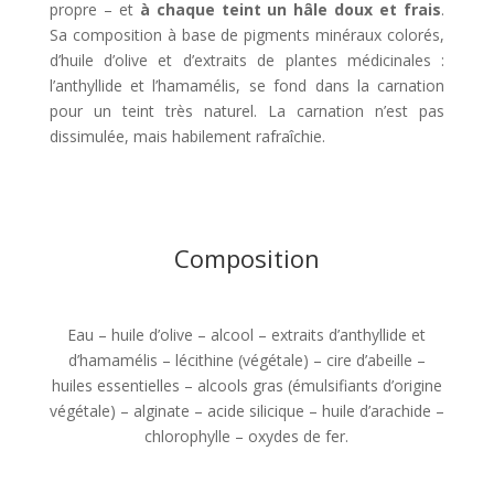
propre – et
à chaque teint un hâle doux et frais
.
Sa composition à base de pigments minéraux colorés,
d’huile d’olive et d’extraits de plantes médicinales :
l’anthyllide et l’hamamélis, se fond dans la carnation
pour un teint très naturel. La carnation n’est pas
dissimulée, mais habilement rafraîchie.
Composition
Eau – huile d’olive – alcool – extraits d’anthyllide et
d’hamamélis – lécithine (végétale) – cire d’abeille –
huiles essentielles – alcools gras (émulsifiants d’origine
végétale) – alginate – acide silicique – huile d’arachide –
chlorophylle – oxydes de fer.