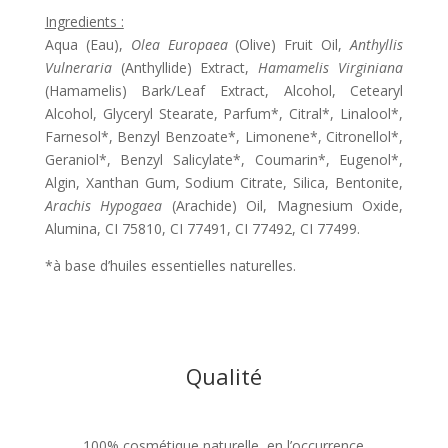
Ingredients :
Aqua (Eau),
Olea Europaea
(Olive) Fruit Oil,
Anthyllis
Vulneraria
(Anthyllide) Extract,
Hamamelis Virginiana
(Hamamelis) Bark/Leaf Extract, Alcohol, Cetearyl
Alcohol, Glyceryl Stearate, Parfum*, Citral*, Linalool*,
Farnesol*, Benzyl Benzoate*, Limonene*, Citronellol*,
Geraniol*, Benzyl Salicylate*, Coumarin*, Eugenol*,
Algin, Xanthan Gum, Sodium Citrate, Silica, Bentonite,
Arachis Hypogaea
(Arachide) Oil, Magnesium Oxide,
Alumina, CI 75810, CI 77491, CI 77492, CI 77499.
*à base d’huiles essentielles naturelles.
Qualité
100% cosmétique naturelle, en l’occurrence