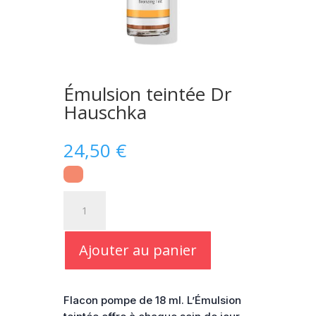
Émulsion teintée Dr
Hauschka
24,50
€
quantité
de
Émulsion
teintée
Ajouter au panier
Dr
Hauschka
Flacon pompe de 18 ml. L’Émulsion