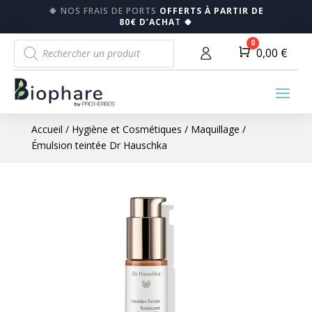
🍀
NOS FRAIS DE PORTS
OFFERTS À PARTIR DE
80€ D’ACHA
T
🍀
Recherche
0
Panier
0,00
€
de
produits
Accueil
/
Hygiène et Cosmétiques
/
Maquillage
/
Émulsion teintée Dr Hauschka