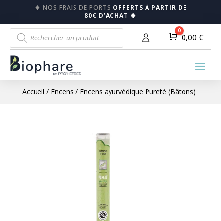
🍀
NOS FRAIS DE PORTS
OFFERTS À PARTIR DE
80€ D’ACHA
T
🍀
Recherche
0
Panier
0,00
€
de
produits
Accueil
/
Encens
/ Encens ayurvédique Pureté (Bâtons)