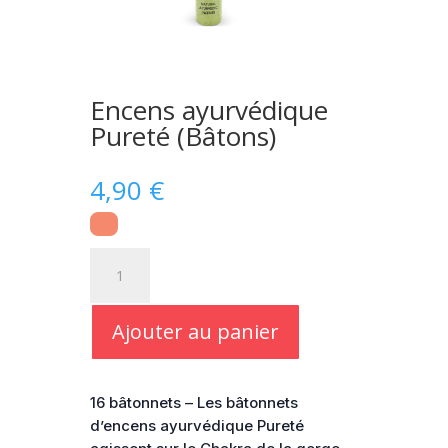
Encens ayurvédique
Pureté (Bâtons)
4,90
€
quantité
de
Encens
ayurvédique
Ajouter au panier
Pureté
(Bâtons)
16 bâtonnets – Les bâtonnets
d’encens ayurvédique Pureté