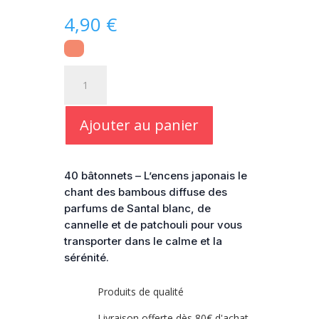
4,90
€
quantité
de
Encens
japonais
Ajouter au panier
Le
chant
des
40 bâtonnets – L’encens japonais le
bambous
chant des bambous diffuse des
parfums de Santal blanc, de
cannelle et de patchouli pour vous
transporter dans le calme et la
sérénité.
Produits de qualité
Livraison offerte dès 80€ d'achat