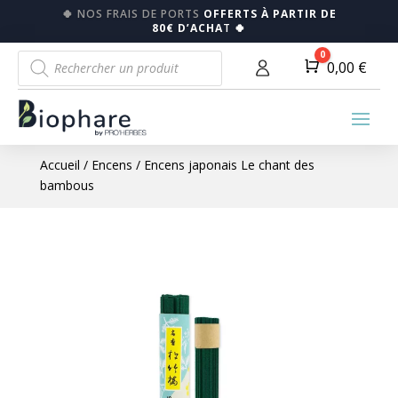
🍀
NOS FRAIS DE PORTS
OFFERTS À PARTIR DE
80€ D’ACHA
T
🍀
Recherche
0
Panier
0,00
€
de
produits
Accueil
/
Encens
/ Encens japonais Le chant des
bambous