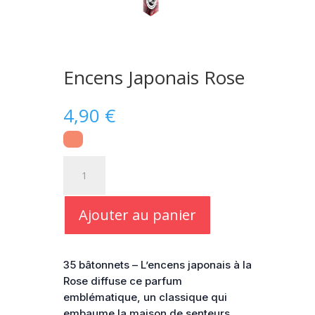
Encens Japonais Rose
4,90
€
quantité
de
Encens
Japonais
Ajouter au panier
Rose
35 bâtonnets – L’encens japonais à la
Rose diffuse ce parfum
emblématique, un classique qui
embaume la maison de senteurs