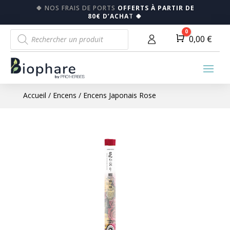
🍀
NOS FRAIS DE PORTS
OFFERTS À PARTIR DE
80€ D’ACHA
T
🍀
Recherche
0
Panier
0,00
€
de
produits
Accueil
/
Encens
/ Encens Japonais Rose