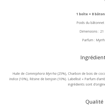
1 boîte = 8 bâto
Poids du bâtonnet 
Dimensions : 21
Parfum : Myrr
Ingrédien
Huile de
Commiphora Myrrha
(25%), Charbon de bois de coc
Indica
(10%), Résine de benjoin (10%). Labellisé « Parfum d’ambi
ingrédients sont d’origin
Qualité