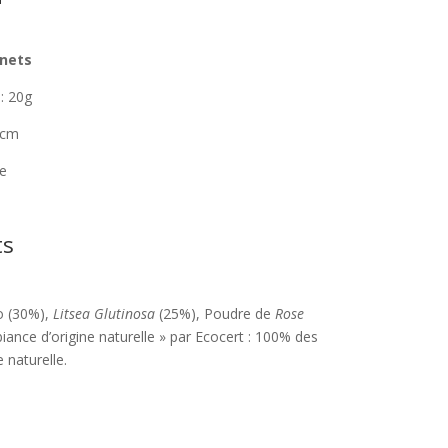
nnets
: 20g
 cm
he
ts
o (30%),
Litsea Glutinosa
(25%), Poudre de
Rose
ance d’origine naturelle » par Ecocert : 100% des
e naturelle.