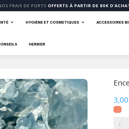
NOS FRAIS DE PORTS
OFFERTS À PARTIR DE 80€ D’ACHA
ANTÉ
HYGIÈNE ET COSMETIQUES
ACCESSOIRES B
CONSEILS
HERBIER
Ence
3,0
quantité
de