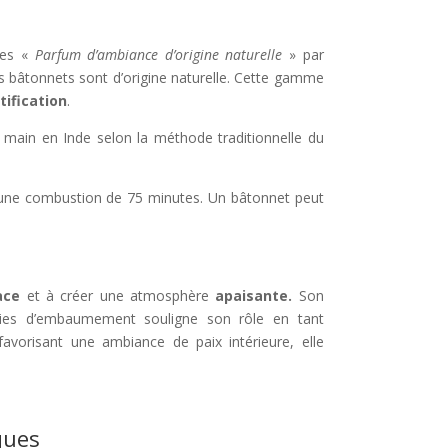
ées «
Parfum d’ambiance d’origine naturelle
» par
ces bâtonnets sont d’origine naturelle. Cette gamme
tification
.
 main en Inde selon la méthode traditionnelle du
 une combustion de 75 minutes. Un bâtonnet peut
ace
et à créer une atmosphère
apaisante.
Son
monies d’embaumement souligne son rôle en tant
favorisant une ambiance de paix intérieure, elle
ques