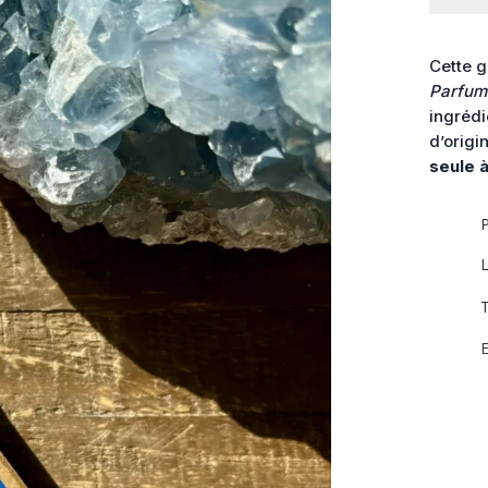
Encens
Myrrhe
Ecocert
Cette g
Parfum 
ingrédi
d’origi
seule à
P
L
T
E