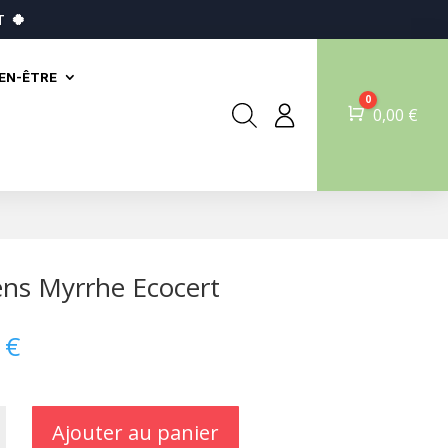
T
🍀
IEN-ÊTRE
0
Panier
0,00
€
ns Myrrhe Ecocert
0
€
Ajouter au panier