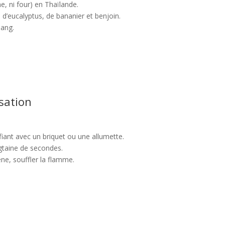
e, ni four) en Thaïlande.
es d’eucalyptus, de bananier et benjoin.
lang.
isation
fiant avec un briquet ou une allumette.
gtaine de secondes.
e, souffler la flamme.