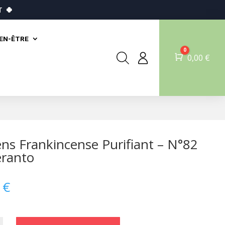
T
🍀
IEN-ÊTRE
0
Panier
0,00
€
ns Frankincense Purifiant – N°82
éranto
0
€