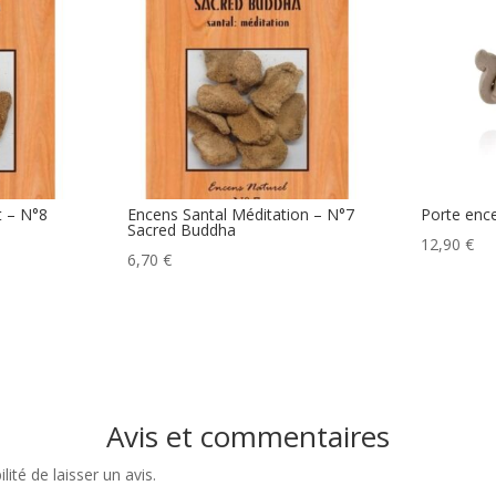
 – N°8
Encens Santal Méditation – N°7
Porte enc
Sacred Buddha
12,90
€
6,70
€
Avis et commentaires
ité de laisser un avis.