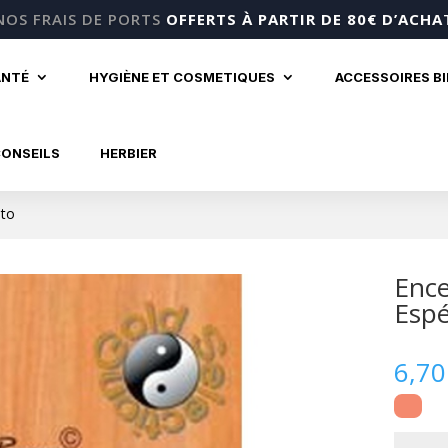
NOS FRAIS DE PORTS
OFFERTS À PARTIR DE 80€ D’ACHA
ANTÉ
HYGIÈNE ET COSMETIQUES
ACCESSOIRES B
CONSEILS
HERBIER
nto
Ence
Esp
6,7
quantité