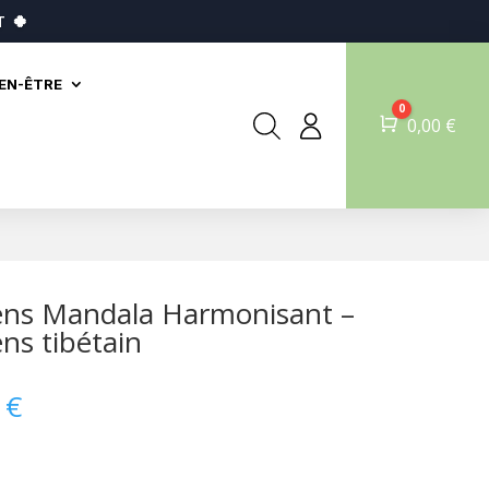
T
🍀
IEN-ÊTRE
0
Panier
0,00
€
ns Mandala Harmonisant –
ns tibétain
0
€