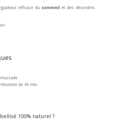
régulateur efficace du
sommeil
et des désordres
on.
ques
d, muscade
ombustion de 45 min
bellisé 100% naturel ?