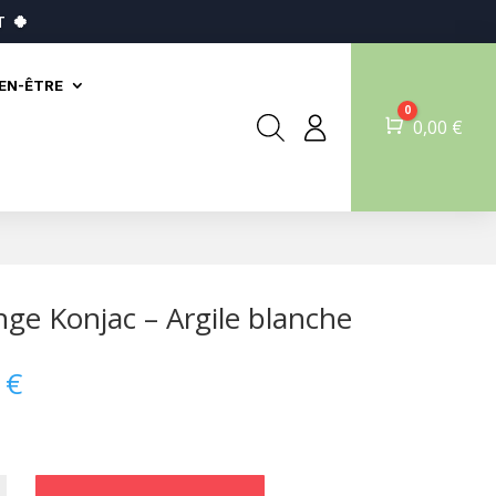
T
🍀
IEN-ÊTRE
0
Panier
0,00
€
ge Konjac – Argile blanche
0
€