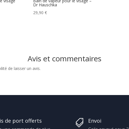
le visage
Bain de vapeur pour le visage –
Dr Hauschka
29,90
€
Avis et commentaires
ité de laisser un avis.
is de port offerts
Envoi
