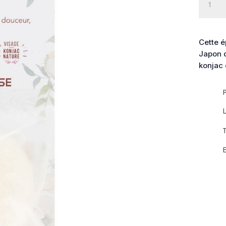
de
Éponge
Konjac
-
Cette é
Argile
Japon d
blanche
konjac 
P
L
T
E