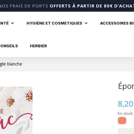
NOS FRAIS DE PORTS
OFFERTS À PARTIR DE 80€ D’ACHA
ANTÉ
HYGIÈNE ET COSMETIQUES
ACCESSOIRES B
CONSEILS
HERBIER
ile blanche
Épon
8,2
En stock
quantité