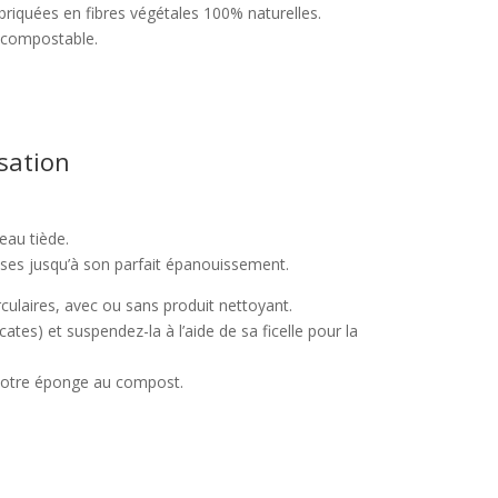
briquées en fibres végétales 100% naturelles.
t compostable.
isation
eau tiède.
prises jusqu’à son parfait épanouissement.
ulaires, avec ou sans produit nettoyant.
icates) et suspendez-la à l’aide de sa ficelle pour la
z votre éponge au compost.