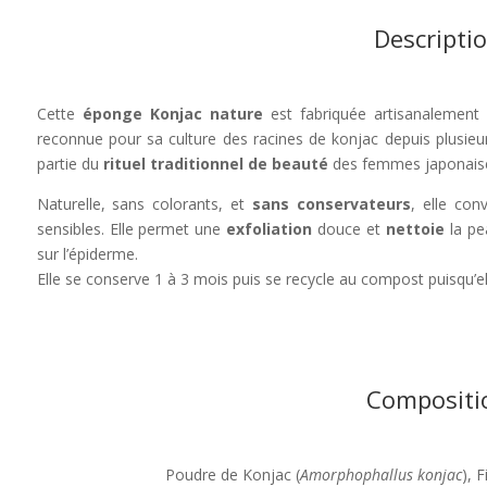
Descripti
Cette
éponge Konjac nature
est fabriquée artisanalement
reconnue pour sa culture des racines de konjac depuis plusieurs 
partie du
rituel traditionnel de beauté
des femmes japonais
Naturelle, sans colorants, et
sans conservateurs
, elle conv
sensibles. Elle permet une
exfoliation
douce et
nettoie
la pe
sur l’épiderme.
Elle se conserve 1 à 3 mois puis se recycle au compost puisqu’el
Compositi
Poudre de Konjac (
Amorphophallus konjac
), 