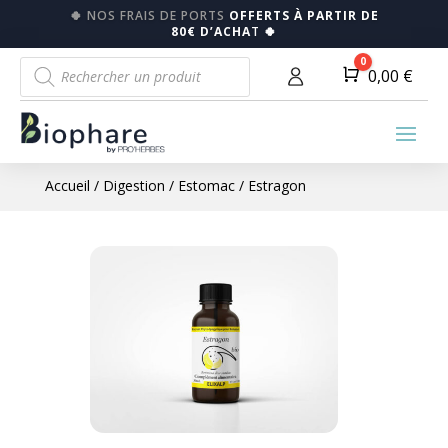
🍀
NOS FRAIS DE PORTS
OFFERTS À PARTIR DE
80€ D’ACHA
T
🍀
Recherche
0
Panier
0,00
€
de
produits
Accueil
/
Digestion
/
Estomac
/ Estragon