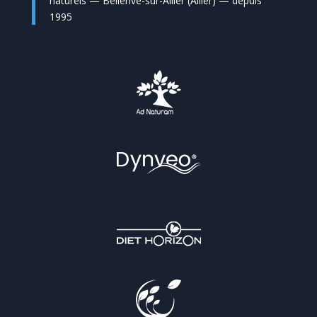
naturels — Bellerive-sur-Allier (Allier) — depuis
1995