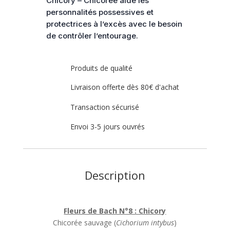
Chicory – Chicorée aide les
Chicorée
personnalités possessives et
protectrices à l’excès avec le besoin
de contrôler l’entourage.
Produits de qualité
Livraison offerte dès 80€ d'achat
Transaction sécurisé
Envoi 3-5 jours ouvrés
Description
Fleurs de Bach N°8 : Chicory
Chicorée sauvage (
Cichorium intybus
)