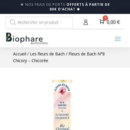
🍀
NOS FRAIS DE PORTS
OFFERTS À PARTIR DE
80€ D’ACHA
T
🍀
Recherche
0
Panier
0,00
€
de
produits
Accueil
/
Les fleurs de Bach
/ Fleurs de Bach N°8
Chicory – Chicorée