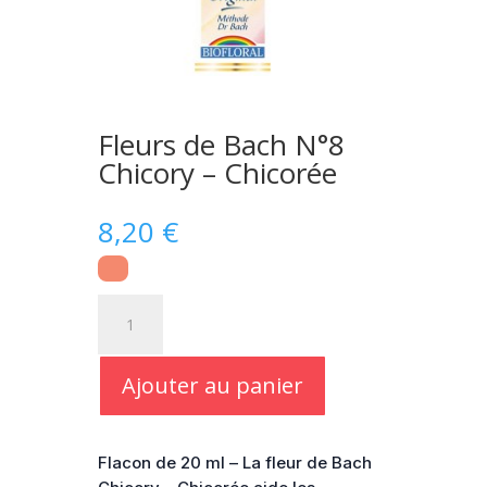
Fleurs de Bach N°8
Chicory – Chicorée
8,20
€
quantité
de
Fleurs
de
Ajouter au panier
Bach
N°8
Chicory
Flacon de 20 ml – La fleur de Bach
-