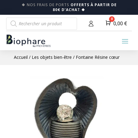
🍀
NOS FRAIS DE PORTS
OFFERTS À PARTIR DE
80€ D’ACHA
T
🍀
Recherche
0
Panier
0,00
€
de
produits
Accueil
/
Les objets bien-être
/ Fontaine Résine cœur