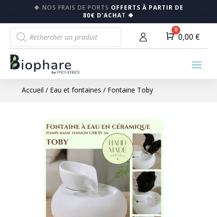
🍀
NOS FRAIS DE PORTS
OFFERTS À PARTIR DE
80€ D’ACHA
T
🍀
Recherche
0
Panier
0,00
€
de
produits
Accueil
/
Eau et fontaines
/ Fontaine Toby