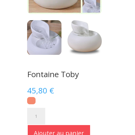
Fontaine Toby
45,80
€
quantité
de
Fontaine
Toby
Ajouter au panier