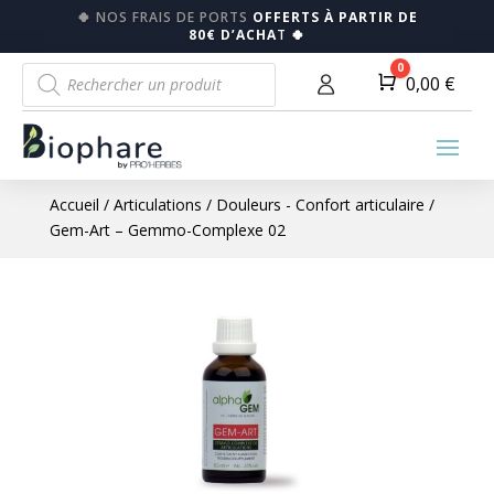
🍀
NOS FRAIS DE PORTS
OFFERTS À PARTIR DE
80€ D’ACHA
T
🍀
Recherche
0
Panier
0,00
€
de
produits
Accueil
/
Articulations
/
Douleurs - Confort articulaire
/
Gem-Art – Gemmo-Complexe 02