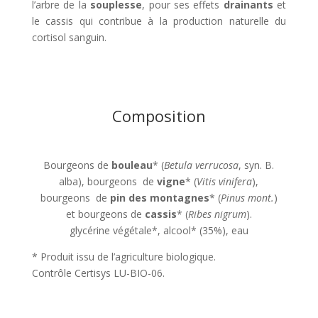
l’arbre de la
souplesse
, pour ses effets
drainants
et
le cassis qui contribue à la production naturelle du
cortisol sanguin.
Composition
Bourgeons de
bouleau
* (
Betula verrucosa
, syn. B.
alba), bourgeons de
vigne
* (
Vitis vinifera
),
bourgeons de
pin des montagnes
* (
Pinus mont.
)
et bourgeons de
cassis
* (
Ribes nigrum
).
glycérine végétale*, alcool* (35%), eau
* Produit issu de l’agriculture biologique.
Contrôle Certisys LU-BIO-06.