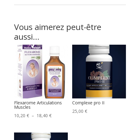
Vous aimerez peut-être
aussi…
Flexarome Articulations
Complexe pro II
Muscles
25,00
€
Plage
10,20
€
–
18,40
€
de
prix :
10,20 €