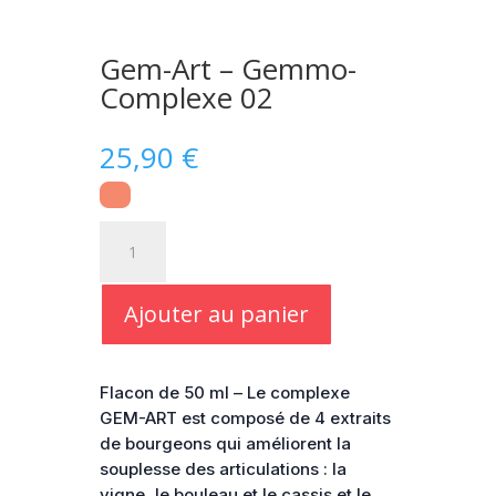
Gem-Art – Gemmo-
Complexe 02
25,90
€
quantité
de
Gem-
Art
Ajouter au panier
-
Gemmo-
Complexe
Flacon de 50 ml – Le complexe
02
GEM-ART est composé de 4 extraits
de bourgeons qui améliorent la
souplesse des articulations : la
vigne, le bouleau et le cassis et le