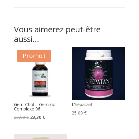
Vous aimerez peut-être
aussi…
Promo !
Gem-Chol – Gemmo-
L’hépatant
Complexe 06
25,00
€
Le
Le
25,90
€
23,30
€
prix
prix
initial
actuel