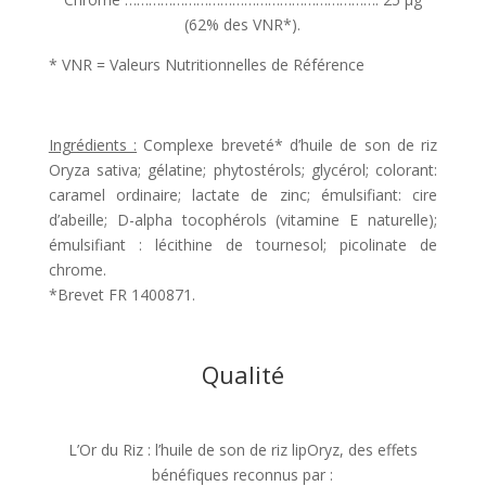
(62% des VNR*).
* VNR = Valeurs Nutritionnelles de Référence
Ingrédients :
Complexe breveté* d’huile de son de riz
Oryza sativa; gélatine; phytostérols; glycérol; colorant:
caramel ordinaire; lactate de zinc; émulsifiant: cire
d’abeille; D-alpha tocophérols (vitamine E naturelle);
émulsifiant : lécithine de tournesol; picolinate de
chrome.
*Brevet FR 1400871.
Qualité
L’Or du Riz : l’huile de son de riz lipOryz, des effets
bénéfiques reconnus par :