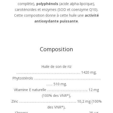
complète),
polyphénols
(acide alpha-lipoïque),
caroténoïdes et enzymes (SOD et coenzyme Q10).
Cette composition donne à cette huile une
activité
antioxydante puissante
.
Composition
Huile de son de riz
…………………………………………………………… 1420 mg,
Phytostérols ………………………………………………………………
……. 510 mg,
Vitamine E naturelle …………………………………….. 12 mg
(100% des VNR*),
Zinc …………………………………………………….. 10,2 mg (100%
des VNR*),
Chrome ………………………………………………………. 25 μg