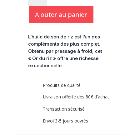
Huile
de
Ajouter au panier
son
de
riz
L’huile de son de riz est l’un des
-
compléments des plus complet.
Liporyz
Obtenu par pressage à froid, cet
« Or du riz » offre une richesse
exceptionnelle.
Produits de qualité
Livraison offerte dès 80€ d'achat
Transaction sécurisé
Envoi 3-5 jours ouvrés