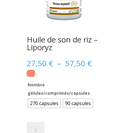
Huile de son de riz –
Liporyz
Plage
27,50
€
–
57,50
€
de
prix :
27,50 €
Nombre
à
gélules/comprimés/capsules
57,50 €
270 capsules
90 capsules
quantité
de