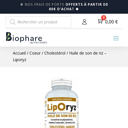
🍀
NOS FRAIS DE PORTS
OFFERTS À PARTIR DE
80€ D’ACHA
T
🍀
Recherche
0
Panier
0,00
€
de
produits
Accueil
/
Coeur
/
Cholestérol
/ Huile de son de riz –
Liporyz