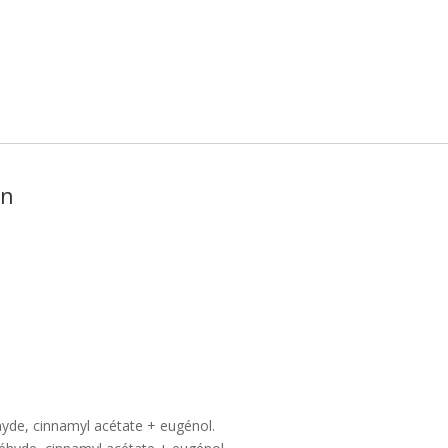
on
hyde, cinnamyl acétate + eugénol.