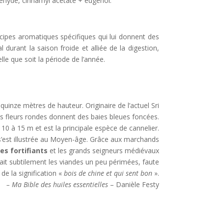
déhyde, cinnamyl acétate + eugénol.
ipes aromatiques spécifiques qui lui donnent des
al durant la saison froide et alliée de la digestion,
lle que soit la période de l’année.
quinze mètres de hauteur. Originaire de l’actuel Sri
tes fleurs rondes donnent des baies bleues foncées.
10 à 15 m et est la principale espèce de cannelier.
 s’est illustrée au Moyen-âge. Grâce aux marchands
s fortifiants
et les grands seigneurs médiévaux
chait subtilement les viandes un peu périmées, faute
de la signification «
bois de chine et qui sent bon
».
– Ma Bible des huiles essentielles
– Danièle Festy