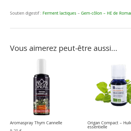
Soutien digestif :
Ferment lactiques
–
Gem-côlon
– HE de
Romar
Vous aimerez peut-être aussi…
Aromaspray Thym Cannelle
Origan Compact – Huil
essentielle
9,20
€