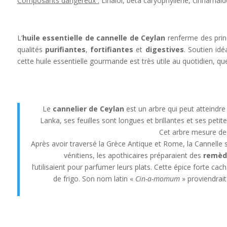
Composants dangereux :
Linalol, beta caryophyllène, cinnamal
L’
huile essentielle de cannelle de Ceylan
renferme des princ
qualités
purifiantes
,
fortifiantes
et
digestives
. Soutien idé
cette huile essentielle gourmande est très utile au quotidien, que
Le
cannelier de Ceylan
est un arbre qui peut atteindre 
Lanka, ses feuilles sont longues et brillantes et ses peti
Cet arbre mesure de 
Après avoir traversé la Grèce Antique et Rome, la Cannelle
vénitiens, les apothicaires préparaient des
remède
l’utilisaient pour parfumer leurs plats. Cette épice forte ca
de frigo. Son nom latin «
Cin-a-momum
» proviendrait 