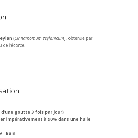
on
eylan
(
Cinnamomum zeylanicum
), obtenue par
u de l’écorce.
isation
 d’une goutte 3 fois par jour)
uer impérativement à 90% dans une huile
te :
Bain