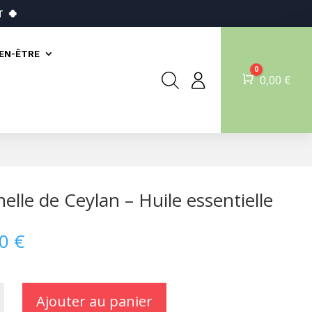
T
🍀
IEN-ÊTRE
0
Panier
0,00
€
elle de Ceylan – Huile essentielle
80
€
Ajouter au panier