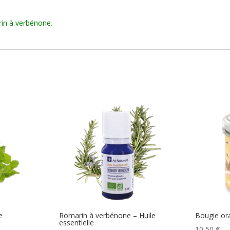
in à verbénone
.
e
Romarin à verbénone – Huile
Bougie or
essentielle
10,50
€