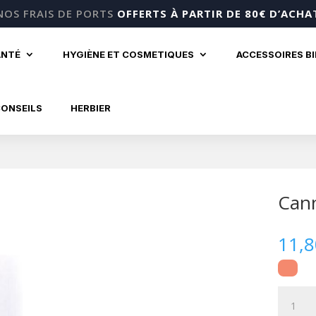
NOS FRAIS DE PORTS
OFFERTS À PARTIR DE 80€ D’ACHA
ANTÉ
HYGIÈNE ET COSMETIQUES
ACCESSOIRES B
CONSEILS
HERBIER
Cann
11,
quantité
de