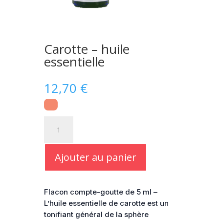
Carotte – huile
essentielle
12,70
€
quantité
de
Carotte
-
Ajouter au panier
huile
essentielle
Flacon compte-goutte de 5 ml –
L’huile essentielle de carotte est un
tonifiant général de la sphère