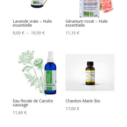
Lavande vraie – Huile
Géranium rosat – Huile
essentielle
essentielle
Plage
9,00
€
–
19,50
€
11,10
€
de
prix :
9,00 €
à
19,50 €
Eau florale de Carotte
Chardon-Marie Bio
sauvage
17,00
€
11,60
€