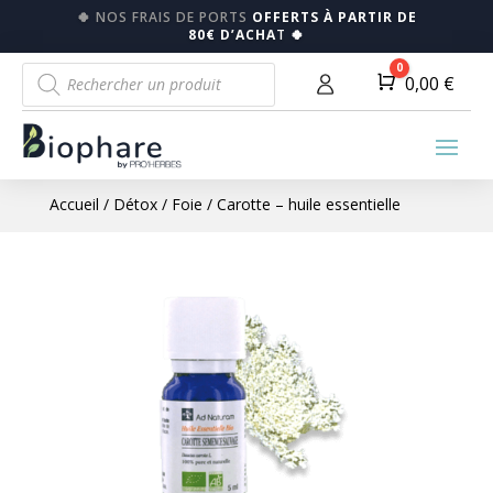
🍀
NOS FRAIS DE PORTS
OFFERTS À PARTIR DE
80€ D’ACHA
T
🍀
Recherche
0
Panier
0,00
€
de
produits
Accueil
/
Détox
/
Foie
/ Carotte – huile essentielle