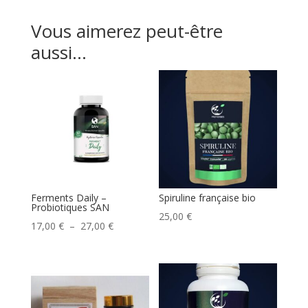
Vous aimerez peut-être
aussi…
Ferments Daily –
Spiruline française bio
Probiotiques SAN
25,00
€
Plage
17,00
€
–
27,00
€
de
prix :
17,00 €
à