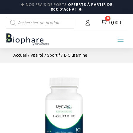
🍀
NOS FRAIS DE PORTS
OFFERTS À PARTIR DE
80€ D’ACHA
T
🍀
Recherche
0
Panier
0,00
€
de
produits
Accueil
/
Vitalité
/
Sportif
/ L-Glutamine