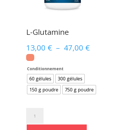
L-Glutamine
Plage
13,00
€
–
47,00
€
de
prix :
13,00 €
Conditionnement
à
60 gélules
300 gélules
47,00 €
150 g poudre
750 g poudre
quantité
de
L-