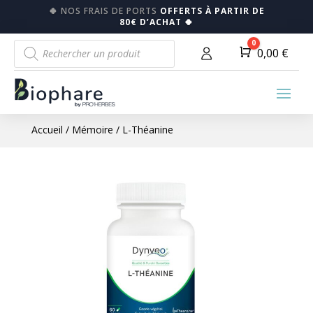
🍀
NOS FRAIS DE PORTS
OFFERTS À PARTIR DE
80€ D’ACHA
T
🍀
Recherche
0
Panier
0,00
€
de
produits
Accueil
/
Mémoire
/ L-Théanine