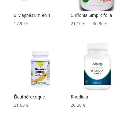
6 Magnésium en 1
Griffonia Simplicifolia
Plage
17,90
€
21,10
€
–
36,90
€
de
prix :
21,10 €
à
36,90 €
Éleuthérocoque
Rhodiola
21,60
€
26,20
€