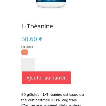
L-Théanine
30,60
€
En stock
quantité
de
L-
Théanine
Ajouter au panier
60 gélules – L-Théanine est issue de
thé vert certifiée 100% végétale.
C’est un acide aminé allié de choix