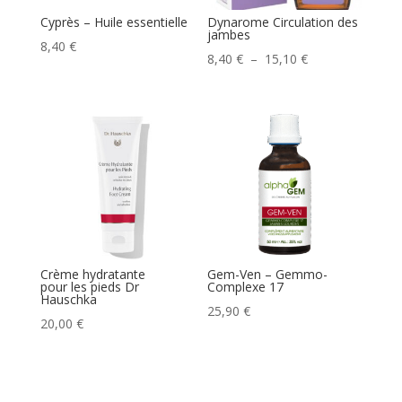
Cyprès – Huile essentielle
Dynarome Circulation des
jambes
8,40
€
Plage
8,40
€
–
15,10
€
de
prix :
8,40 €
à
15,10 €
Crème hydratante
Gem-Ven – Gemmo-
pour les pieds Dr
Complexe 17
Hauschka
25,90
€
20,00
€