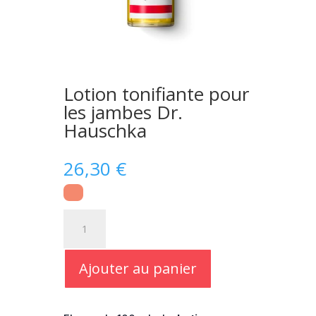
Lotion tonifiante pour
les jambes Dr.
Hauschka
26,30
€
quantité
de
Lotion
tonifiante
Ajouter au panier
pour
les
jambes