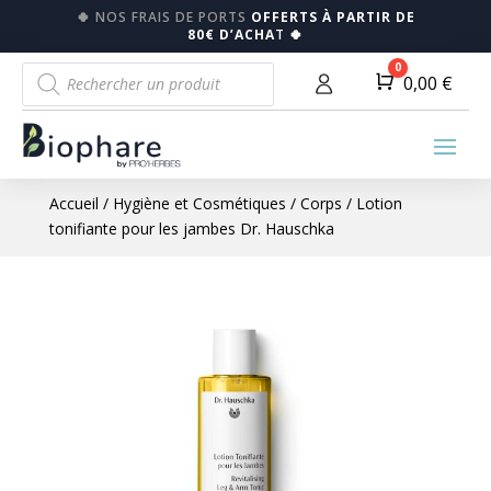
🍀
NOS FRAIS DE PORTS
OFFERTS À PARTIR DE
80€ D’ACHA
T
🍀
Recherche
0
Panier
0,00
€
de
produits
Accueil
/
Hygiène et Cosmétiques
/
Corps
/ Lotion
tonifiante pour les jambes Dr. Hauschka