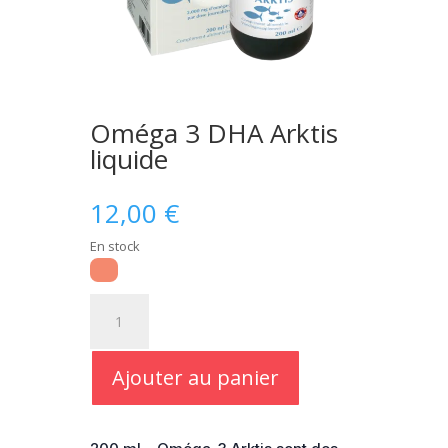
Oméga 3 DHA Arktis
liquide
12,00
€
En stock
quantité
de
Oméga
3
Ajouter au panier
DHA
Arktis
liquide