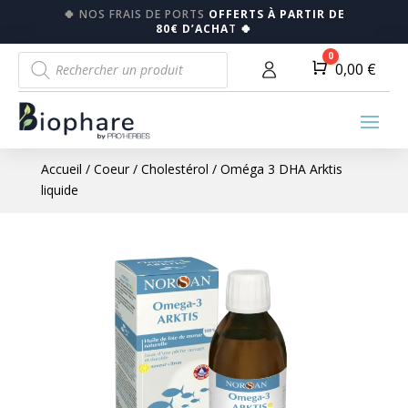
🍀
NOS FRAIS DE PORTS
OFFERTS À PARTIR DE
80€ D’ACHA
T
🍀
Recherche
0
Panier
0,00
€
de
produits
Accueil
/
Coeur
/
Cholestérol
/ Oméga 3 DHA Arktis
liquide