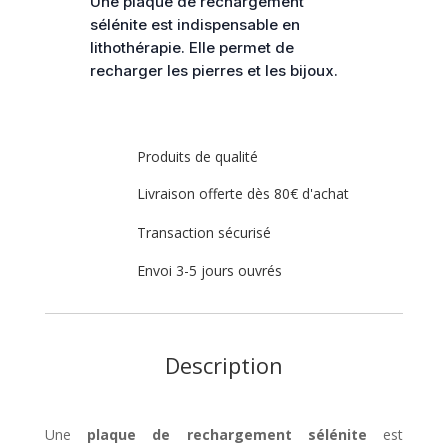
Une plaque de rechargement
Arbre
sélénite est indispensable en
de
lithothérapie. Elle permet de
vie
recharger les pierres et les bijoux.
Doré
-
10
cm
Produits de qualité
Livraison offerte dès 80€ d'achat
Transaction sécurisé
Envoi 3-5 jours ouvrés
Description
Une
plaque de rechargement sélénite
est