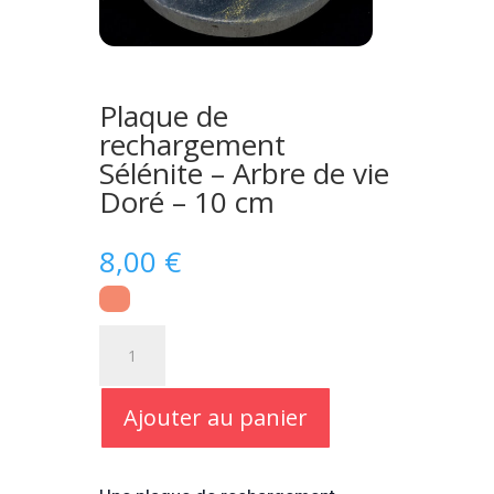
Plaque de
rechargement
Sélénite – Arbre de vie
Doré – 10 cm
8,00
€
quantité
de
Plaque
de
Ajouter au panier
rechargement
Sélénite
-