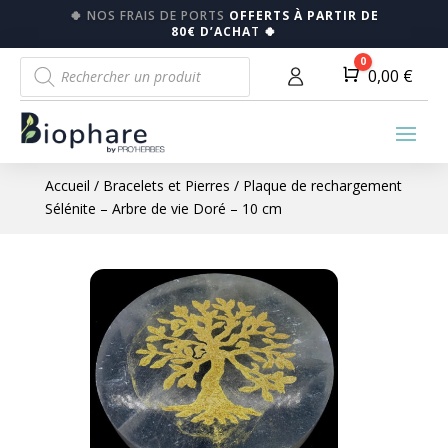
🍀
NOS FRAIS DE PORTS
OFFERTS À PARTIR DE
80€ D’ACHA
T
🍀
Recherche
0
Panier
0,00
€
de
produits
Accueil
/
Bracelets et Pierres
/ Plaque de rechargement
Sélénite – Arbre de vie Doré – 10 cm