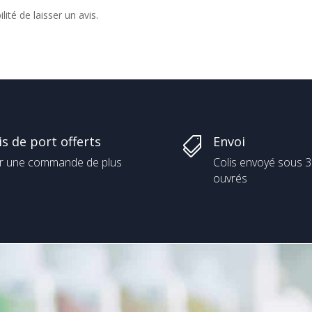
ité de laisser un avis.
is de port offerts
Envoi

r une commande de plus
Colis envoyé sous 3
ouvrés