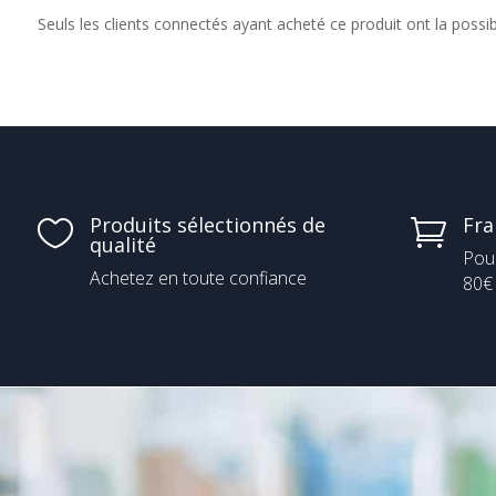
Seuls les clients connectés ayant acheté ce produit ont la possibil
Produits sélectionnés de
Fra


qualité
Pou
Achetez en toute confiance
80€