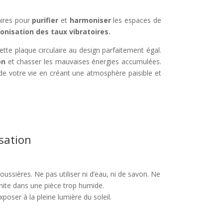
aires pour
purifier
et
harmoniser
les espaces de
nisation des taux vibratoires.
tte plaque circulaire au design parfaitement égal.
on
et chasser les mauvaises énergies accumulées.
 de votre vie en créant une atmosphère paisible et
isation
oussières. Ne pas utiliser ni d’eau, ni de savon. Ne
nite dans une pièce trop humide.
exposer à la pleine lumière du soleil.