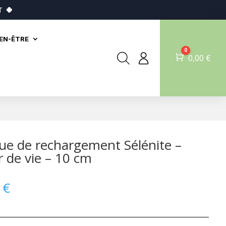
T
🍀
IEN-ÊTRE
0
Panier
0,00
€
ue de rechargement Sélénite –
r de vie – 10 cm
0
€