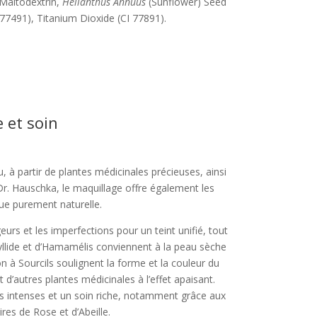
 Maltodextrin,
Helianthus Annuus
(Sunflower) Seed
 77491), Titanium Dioxide (CI 77891).
 et soin
 à partir de plantes médicinales précieuses, ainsi
Dr. Hauschka, le maquillage offre également les
ue purement naturelle.
rs et les imperfections pour un teint unifié, tout
yllide et d’Hamamélis conviennent à la peau sèche
 à Sourcils soulignent la forme et la couleur du
d’autres plantes médicinales à l’effet apaisant.
rs intenses et un soin riche, notamment grâce aux
res de Rose et d’Abeille.