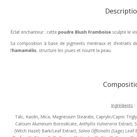
Descripti
Éclat enchanteur : cette
poudre Blush Framboise
sculpte le vi
Sa composition à base de pigments minéraux et d’extraits de 
l’
hamamélis
, structure les joues et nourrit la peau.
Compositi
Ingrédients
:
Talc, Kaolin, Mica, Magnesium Stearate, Caprylic/Capric Trigl
Calcium Aluminum Borosilicate,
Anthyllis Vulneraria
Extract, S
(Witch Hazel) Bark/Leaf Extract,
Salvia Officinalis
(Sage) Leaf E