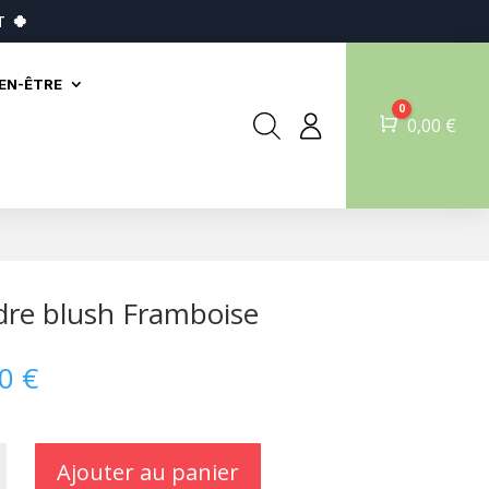
T
🍀
IEN-ÊTRE
0
Panier
0,00
€
re blush Framboise
90
€
Ajouter au panier