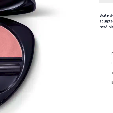
Poudre
blush
Framboi
Boîte d
sculpte
rosé ple
P
L
T
E