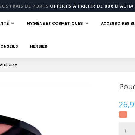
NOS FRAIS DE PORTS
OFFERTS À PARTIR DE 80€ D’ACHA
ANTÉ
HYGIÈNE ET COSMETIQUES
ACCESSOIRES B
CONSEILS
HERBIER
ramboise
Poud
26,
quantité
de