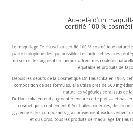
Au-delà d’un maquill
certifié 100 % cosmét
Le maquillage Dr Hauschka certifié 100 % cosmétique naturelle e
qualité biologique dès que possible. Les huiles et les cires prot
du soin et les pigments minéraux offrent des couleurs naturel
équitable et produits de faç
Depuis les débuts de la Cosmétique Dr. Hauschka en 1967, cett
composition de ses formules, elle utilise près de 500 ingrédie
naturelles végétales sont issus de l
Dr Hauschka entend augmenter encore cette part — et passer à
cosmétiques contiennent 0 % d’huiles minérales, de silicon
glycérine et les composants gras proviennent exclusivement d
et du Corps, tous les produits de maquillage Dr Haus