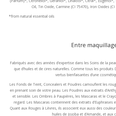
(Parfum)*, Citronellol*, Geraniol*, Linalool*, Citral*, Eugenol*,
Oil, Tin Oxide, Carmine (CI 75470), Iron Oxides (CI
*from natural essential oils
Entre maquillage
Fabriqués avec des années d’expertise dans les Soins de la peau,
que d’huiles et de cires naturelles. Comme tous les produits 
vertus bienfaisantes d’une cosmétiq
Les Fonds de Teint, Concealers et Poudres camouflent les rougeu
en prenant soin de votre peau. Les Poudres aux extraits d’Anth
et sensible. Les Ombres à Paupières, les Mascaras et le Crayon
regard. Les Mascaras contiennent des extraits d’Euphraises et 
Quant aux Rouges à Lèvres, ils associent eux aussi des couleu
huiles de Jojoba et d’Amande, et aux ci