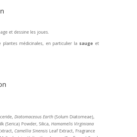
on
sage et dessine les joues.
plantes médicinales, en particulier la
sauge
et
on
yceride,
Diatomaceous Earth
(Solum Diatomeae),
ilk (Serica) Powder, Silica,
Hamamelis Virginiana
xtract,
Camellia Sinensis
Leaf Extract, Fragrance