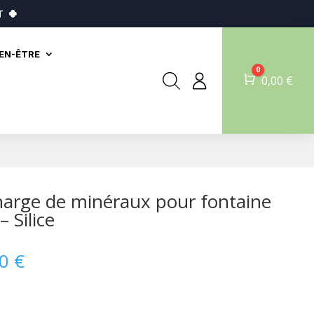
T
🍀
IEN-ÊTRE
0
Panier
0,00
€
arge de minéraux pour fontaine
– Silice
00
€