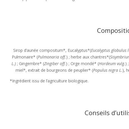
Compositi
Sirop d’aunée compositum*, Eucalyptus*(
Eucalyptus globulus l
Pulmonaire* (
Pulmonaria off.
) ; herbe aux chantres*(
Sisymbrium
L.)
; Gingembre* (
Zingiber off.
) ; Orge mondé* (
Hordeum vulg.
) 
miel*, extrait de bourgeons de peuplier* (
Populus nigra L.
), 
*Ingrédient issu de l’agriculture biologique.
Conseils d’util