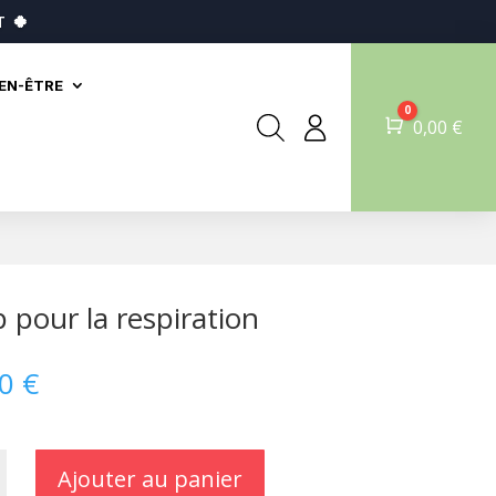
T
🍀
IEN-ÊTRE
0
Panier
0,00
€
p pour la respiration
00
€
Ajouter au panier