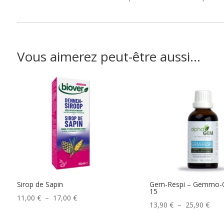
Vous aimerez peut-être aussi…
Sirop de Sapin
Gem-Respi – Gemmo-
15
Plage
11,00
€
–
17,00
€
Plag
13,90
€
–
25,90
€
de
de
prix :