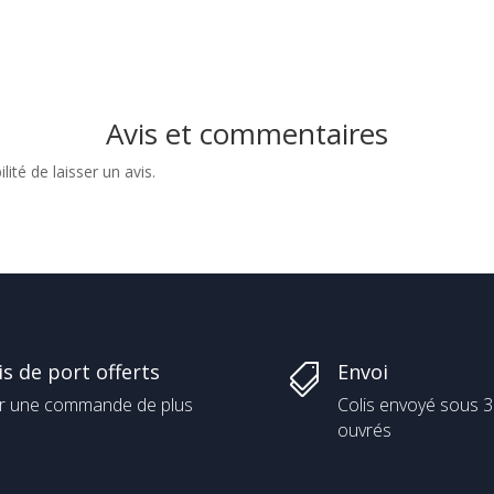
0 €
0 €
Avis et commentaires
ité de laisser un avis.
is de port offerts
Envoi

r une commande de plus
Colis envoyé sous 3
ouvrés