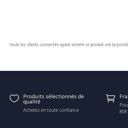
prix :
11,00 €
13,9
à
à
17,00 €
25,9
Seuls les clients connectés ayant acheté ce produit ont la possibil
Produits sélectionnés de
Fra


qualité
Pou
Achetez en toute confiance
80€