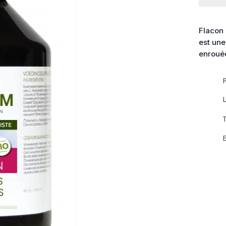
Sirop
pour
la
Flacon 
respirat
est une
enrouée
P
L
T
E