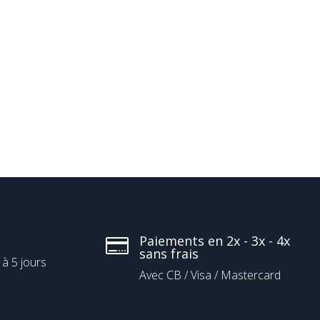
Paiements en 2x - 3x - 4x

sans frais
 à 5 jours
Avec CB / Visa / Mastercard