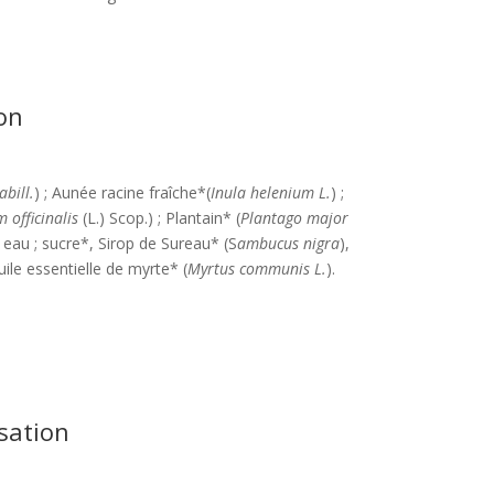
on
abill.
) ; Aunée racine fraîche*(
Inula helenium L.
) ;
 officinalis
(L.) Scop.) ; Plantain* (
Plantago major
; eau ; sucre*, Sirop de Sureau* (S
ambucus nigra
),
huile essentielle de myrte* (
Myrtus communis L.
).
isation