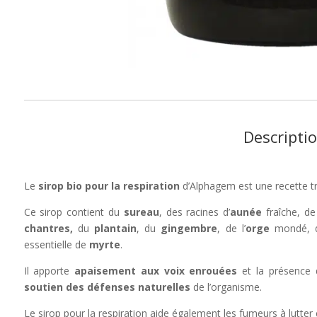
Descripti
Le
sirop bio pour la respiration
d’Alphagem est une recette tra
Ce sirop contient du
sureau
, des racines d’
aunée
fraîche, d
chantres,
du
plantain
, du
gingembre
, de l’
orge
mondé, 
essentielle de
myrte
.
Il apporte
apaisement aux voix enrouées
et la présence d
soutien des défenses naturelles
de l’organisme.
Le sirop pour la respiration aide également les fumeurs à lutte