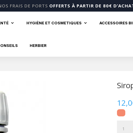
NOS FRAIS DE PORTS
OFFERTS À PARTIR DE 80€ D’ACHA
ANTÉ
HYGIÈNE ET COSMETIQUES
ACCESSOIRES B
CONSEILS
HERBIER
Siro
12,
quantité
de