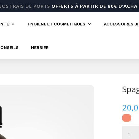
NOS FRAIS DE PORTS
OFFERTS À PARTIR DE 80€ D’ACHA
ANTÉ
HYGIÈNE ET COSMETIQUES
ACCESSOIRES B
CONSEILS
HERBIER
Spag
20,
quantité
de