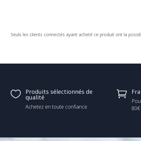
à
15,10 €
Seuls les clients connectés ayant acheté ce produit ont la possibil
Produits sélectionnés de
Fra


qualité
Pou
Achetez en toute confiance
80€