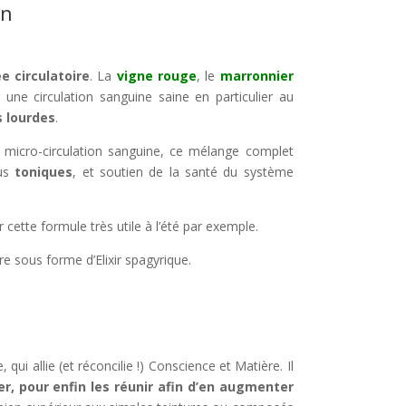
on
ée circulatoire
. La
vigne rouge
, le
marronnier
 une circulation sanguine saine en particulier au
 lourdes
.
la micro-circulation sanguine, ce mélange complet
tus
toniques
, et soutien de la santé du système
cette formule très utile à l’été par exemple.
e sous forme d’Elixir spagyrique.
qui allie (et réconcilie !) Conscience et Matière. Il
ier, pour enfin les réunir afin d’en augmenter