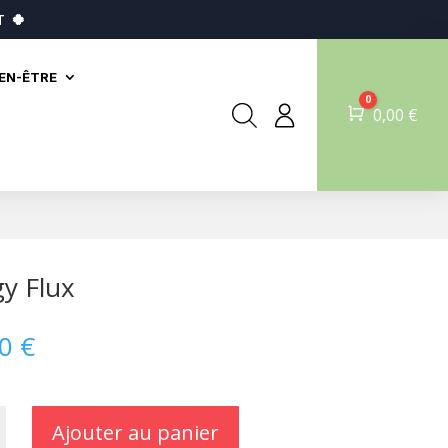
T
🍀
IEN-ÊTRE
0
Panier
0,00
€
y Flux
00
€
Ajouter au panier