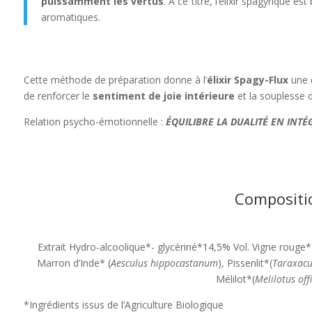
puissamment les vertus
. A ce titre, l’élixir spagyrique 
aromatiques.
Cette méthode de préparation donne à l’
élixir Spagy-Flux
une 
de renforcer le
sentiment de joie intérieure
et la souplesse 
Relation psycho-émotionnelle :
ÉQUILIBRE LA DUALITÉ EN INT
Compositi
Extrait Hydro-alcoolique*- glycériné*14,5% Vol. Vigne rouge*
Marron d’Inde* (
Aesculus hippocastanum
), Pissenlit*(
Taraxacum
Mélilot*(
Melilotus offi
*Ingrédients issus de l’Agriculture Biologique