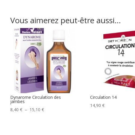
Vous aimerez peut-être aussi…
Dynarome Circulation des
Circulation 14
jambes
14,90
€
Plage
8,40
€
–
15,10
€
de
prix :
8,40 €