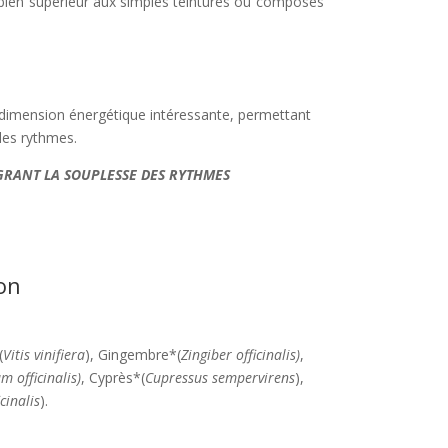
est bien supérieur aux simples teintures ou composés
dimension énergétique intéressante, permettant
des rythmes.
ÉGRANT LA SOUPLESSE DES RYTHMES
on
(
Vitis vinifiera
), Gingembre*(
Zingiber officinalis)
,
 officinalis)
, Cyprès*(
Cupressus sempervirens
),
cinalis
).