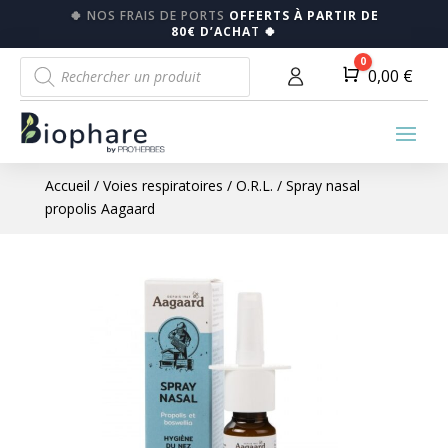
🍀
NOS FRAIS DE PORTS
OFFERTS À PARTIR DE
80€ D’ACHA
T
🍀
Recherche
0
Panier
0,00
€
de
produits
Accueil
/
Voies respiratoires
/
O.R.L.
/ Spray nasal
propolis Aagaard