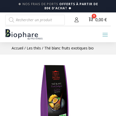
🍀
NOS FRAIS DE PORTS
OFFERTS À PARTIR DE
80€ D’ACHA
T
🍀
Recherche
0
Panier
0,00
€
de
produits
Accueil
/
Les thés
/ Thé blanc fruits exotiques bio