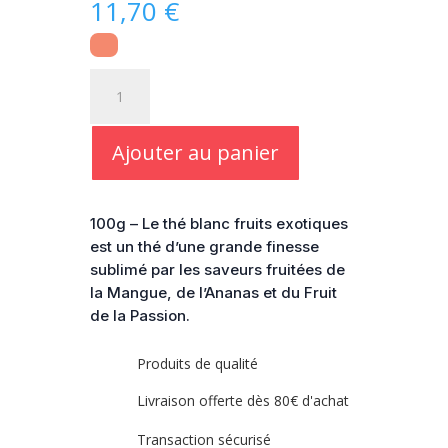
11,70
€
quantité
de
Thé
blanc
Ajouter au panier
fruits
exotiques
bio
100g – Le thé blanc fruits exotiques
est un thé d’une grande finesse
sublimé par les saveurs fruitées de
la Mangue, de l’Ananas et du Fruit
de la Passion.
Produits de qualité
Livraison offerte dès 80€ d'achat
Transaction sécurisé