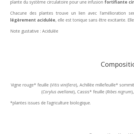
plante du système circulatoire pour une infusion
fortifiante ci
Chacune des plantes trouve un lien avec l’amélioration sen
légèrement acidulée
, elle est tonique sans être excitante. Ell
Note gustative : Acidulée
Compositi
Vigne rouge* feuille (
Vitis vinifiera
), Achillée millefeuille* sommit
(
Corylus avellana
), Cassis* feuille (
Ribes nigrum
)
*plantes issues de l’agriculture biologique.