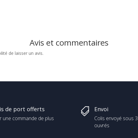
Avis et commentaires
ité de laisser un avis.
is de port offerts
Envoi

r une commande de plus
Colis envoyé sous 3
ouvrés