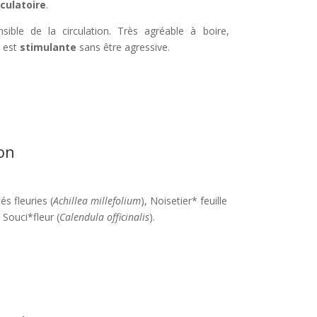
rculatoire
.
sible de la circulation. Très agréable à boire,
e est
stimulante
sans être agressive.
on
és fleuries (
Achillea millefolium
), Noisetier* feuille
, Souci*fleur (
Calendula officinalis
).