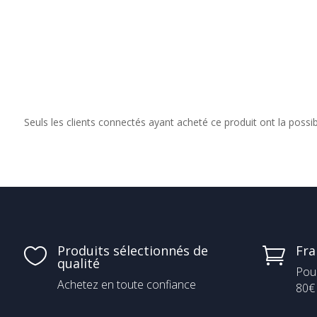
de
prix :
8,40 €
à
15,10 €
Seuls les clients connectés ayant acheté ce produit ont la possibil
Produits sélectionnés de
Fra


qualité
Pou
Achetez en toute confiance
80€