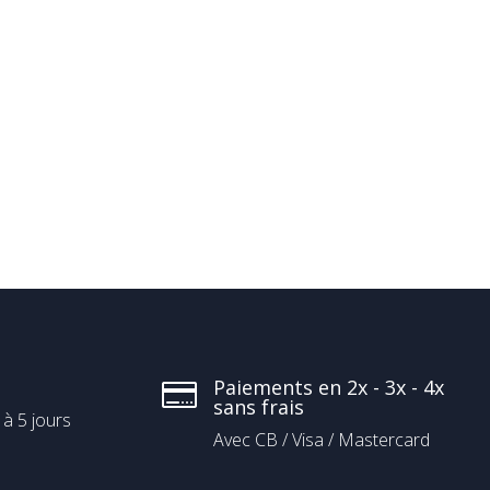
Paiements en 2x - 3x - 4x

sans frais
 à 5 jours
Avec CB / Visa / Mastercard