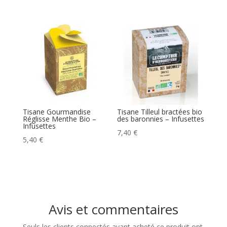
Tisane Gourmandise
Tisane Tilleul bractées bio
Réglisse Menthe Bio –
des baronnies – Infusettes
Infusettes
7,40
€
5,40
€
Avis et commentaires
Seuls les clients connectés ayant acheté ce produit ont