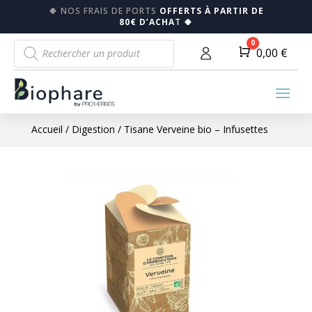
🍀
NOS FRAIS DE PORTS
OFFERTS À PARTIR DE
80€ D’ACHA
T
🍀
Recherche
0
Panier
0,00
€
de
produits
Accueil
/
Digestion
/ Tisane Verveine bio – Infusettes