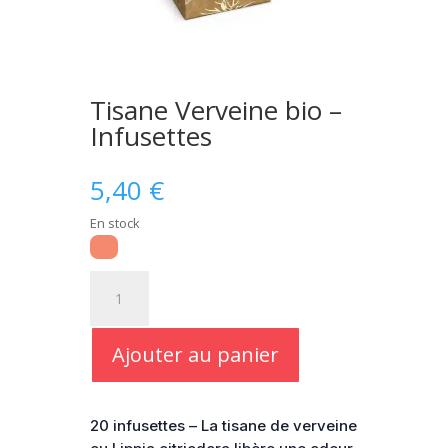
Tisane Verveine bio –
Infusettes
5,40
€
En stock
quantité
de
Tisane
Verveine
Ajouter au panier
bio
-
Infusettes
20 infusettes – La tisane de verveine