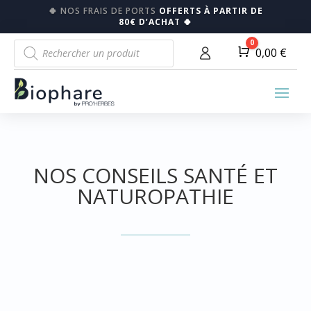
🍀
NOS FRAIS DE PORTS
OFFERTS À PARTIR DE
80€ D’ACHA
T
🍀
Recherche
0
Panier
0,00
€
de
produits
NOS CONSEILS SANTÉ ET
NATUROPATHIE