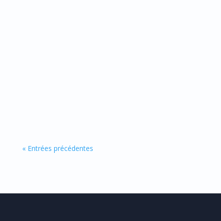
Zinc liquide : guide complet des bienfaits,
posologie et avis Catalyons Le zinc liquide et
ses...
« Entrées précédentes